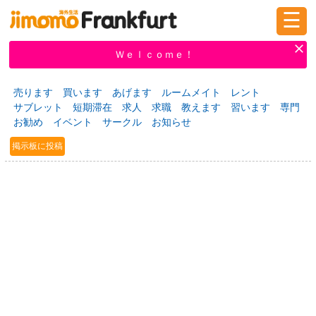
☰
ログイン
新規登録
Ｗｅｌｃｏｍｅ！
売ります
買います
あげます
ルームメイト
レント
サブレット
短期滞在
求人
求職
教えます
習います
専門
掲示板
タウン情報
教えて！
お勧め
イベント
サークル
お知らせ
掲示板に投稿
ニュース
イベント
求人
物件
習い事