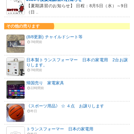
【夏期講習のお知らせ】 日程：8月5日（水）～9日
（日 ..
その他の売ります
(8/8更新) チャイルドシート等
7時間前
日本製トランスフォーマー 日本の家電用 2台お譲
りします。
7時間前
帰国売り 家電家具
22時間前
《スポーツ用品》 ☆ ４点 お譲りします
昨日
トランスフォーマー 日本の家電用