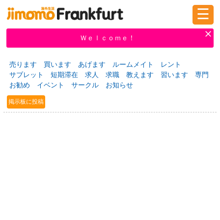
☰
ログイン
新規登録
Ｗｅｌｃｏｍｅ！
売ります
買います
あげます
ルームメイト
レント
サブレット
短期滞在
求人
求職
教えます
習います
専門
掲示板
タウン情報
教えて！
お勧め
イベント
サークル
お知らせ
掲示板に投稿
ニュース
イベント
求人
物件
習い事