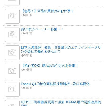
【急募！】商品の買付けのお仕事！
39日前
買い付けパートナー募集！！
48日前
日本人調理師 募集 世界最大のエアラインケータリ
ング会社で働きませんか？
50日前
【初心者OK】商品の買付けのお仕事！
67日前
Fasoul Q1的核心亮點與技術解析，及口感變化
68日前
IQOS 二回機值得買嗎？很多 ILUMA 用戶開始改用的