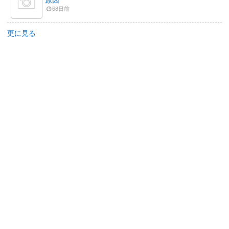
原因
68日前
更に見る