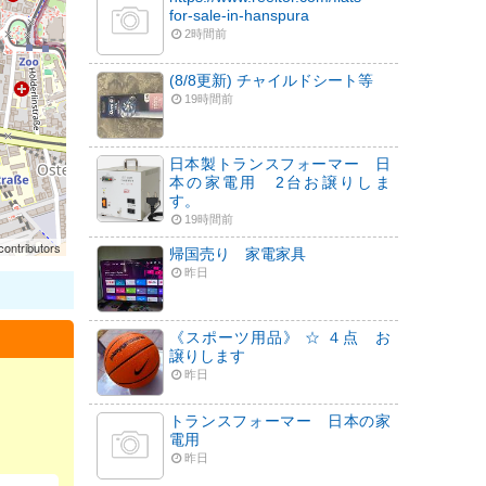
for-sale-in-hanspura
2時間前
(8/8更新) チャイルドシート等
19時間前
日本製トランスフォーマー 日
本の家電用 2台お譲りしま
す。
19時間前
ontributors
帰国売り 家電家具
昨日
《スポーツ用品》 ☆ ４点 お
譲りします
昨日
トランスフォーマー 日本の家
電用
昨日