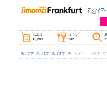
フランクフ
7,163 人
ログイン
新規登録
掲示板
タウン
掲示板
タウン情報
教えて！
10,249
232
6
売ります
買います
あげます
ルームメイト
レント
サ
ニュース
イベント
求人
物件
習い事