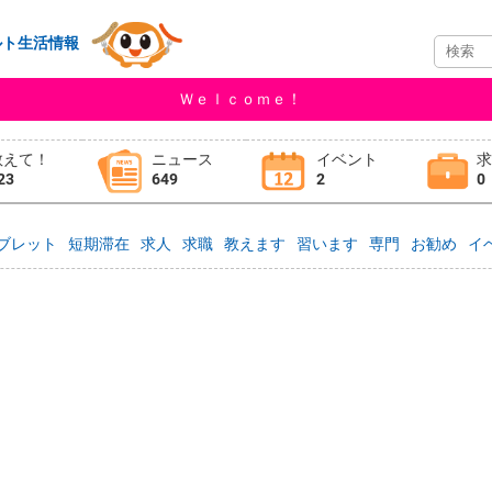
ルト生活情報
Ｗｅｌｃｏｍｅ！
教えて！
ニュース
イベント
23
649
2
0
ブレット
短期滞在
求人
求職
教えます
習います
専門
お勧め
イ