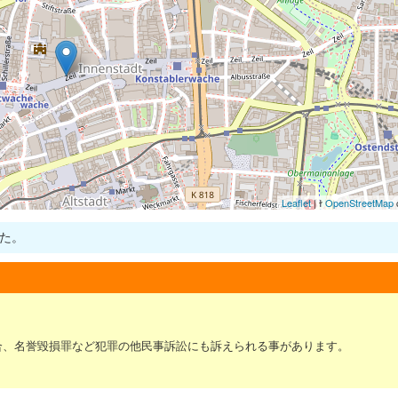
Leaflet
| ɫ
OpenStreetMap
c
た。
合、名誉毀損罪など犯罪の他民事訴訟にも訴えられる事があります。