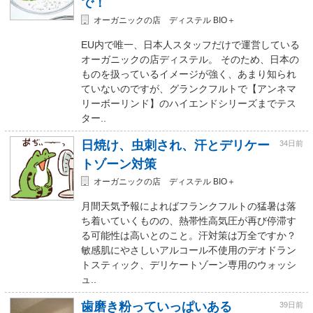
で！
オーガニックの店 ディステル BIO＋
EU内で唯一、日本人スタッフだけで運営している
オーガニックの店ディステル。 そのため、日本の
ものを扱っているイメージが強く、あまり知られ
ていないのですが、グランクフルトで【アンネマ
リーボーリンド】のハイエンドシリーズまでテス
ター..
日焼け、虫刺され、汗とデリケー
34日前
トゾーン対策
オーガニックの店 ディステル BIO＋
月間天気予報によればフランクフルトの猛暑は落
ち着いていくものの、熱帯性高気圧が再び停滞す
る可能性は高いとのこと。汗対策は万全ですか？
敏感肌にやさしいアルコール不使用のデオドラン
トスティック、デリケートゾーン専用のウォッシ
ュ..
歯磨き粉っていっぱいある
39日前