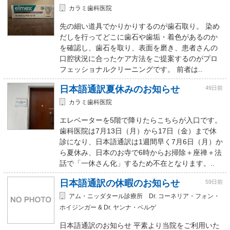
カラミ歯科医院
先の細い道具でかりかりするのが歯石取り。 染め
だしを行ってどこに歯石や歯垢・着色があるのか
を確認し、歯石を取り、表面を磨き、患者さんの
口腔状況に合ったケア方法をご提案するのがプロ
フェッショナルクリーニングです。 前者は..
日本語通訳夏休みのお知らせ
49日前
カラミ歯科医院
エレベーターを5階で降りたらこちらが入口です。
歯科医院は7月13日（月）から17日（金）まで休
診になり、日本語通訳は1週間早く7月6日（月）か
ら夏休み、日本のお寺で6時からお掃除＋座禅＋法
話で「一休さん化」するため不在となります。..
日本語通訳の休暇のお知らせ
59日前
アム・ニッダタール診療所 Dr. コーネリア・フォン・
ホイジンガー & Dr. ヤンナ・ベルゲ
日本語通訳のお知らせ 平素より当院をご利用いた