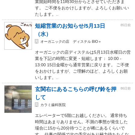
業開始時間を11時30分からとさせていただきま
す。 ご不便をおかけしますが、よろしくお願いい
たします。..
短縮営業のお知らせ/5月13日
85日前
（水）
オーガニックの店 ディステル BIO＋
オーガニックの店ディステルは5月13日水曜日の営
業を下記の時間に変更・短縮します： 10:00 -
13:00 15日金曜から通常営業に戻ります。 ご不便
をおかけしますが、ご理解のほど、よろしくお願
いします。..
玄関右にあるこちらの呼び鈴を押
86日前
して
カラミ歯科医院
エレベーターで5階にお越しください。 通常待ち
時間はあまりありません。不測の事態が発生した
場合に15から20分待つことが稀にあるくらいで
す。 仕事の関係で次の予定があり極力待ちたくな