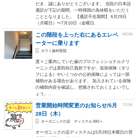
だき、誠にありがとうございます。 当院の日本語
通訳が下記の期間、一時帰国の為休暇をいただく
こととなりました。 【通訳不在期間】 6月29日
（月曜日）〜7月10日（金曜日..
この階段を上った右にあるエレベ
66日前
ーターに乗ります
カラミ歯科医院
度々ご案内していた歯のプロフェッショナルクリ
ーニングは原則自己負担ですが、追加保険（タリ
フによる）やいくつかの公的保険によっては一部
補助がある場合があります。 加入されている保険
の補助内容を確認し、把握されておくとよいでし
ょう。..
営業開始時間変更のお知らせ/5月
71日前
28日（木）
オーガニックの店 ディステル BIO＋
オーガニックの店ディステルは5月28日木曜日の営