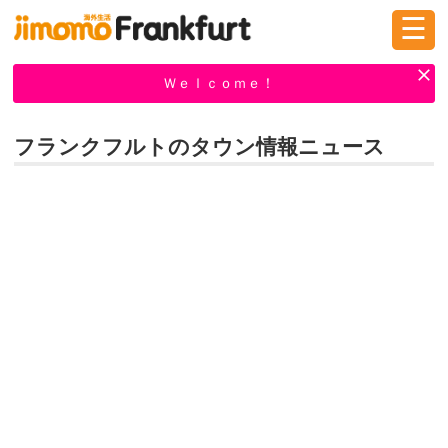
☰
ログイン
新規登録
Ｗｅｌｃｏｍｅ！
フランクフルトのタウン情報ニュース
掲示板
タウン情報
教えて！
ニュース
イベント
求人
物件
習い事