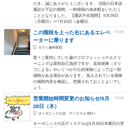
だき、誠にありがとうございます。 当院の日本語
通訳が下記の期間、一時帰国の為休暇をいただく
こととなりました。 【通訳不在期間】 6月29日
（月曜日）〜7月10日（金曜日..
この階段を上った右にあるエレベ
67日前
ーターに乗ります
カラミ歯科医院
度々ご案内していた歯のプロフェッショナルクリ
ーニングは原則自己負担ですが、追加保険（タリ
フによる）やいくつかの公的保険によっては一部
補助がある場合があります。 加入されている保険
の補助内容を確認し、把握されておくとよいでし
ょう。..
営業開始時間変更のお知らせ/5月
73日前
28日（木）
オーガニックの店 ディステル BIO＋
オーガニックの店ディステルは5月28日木曜日の営