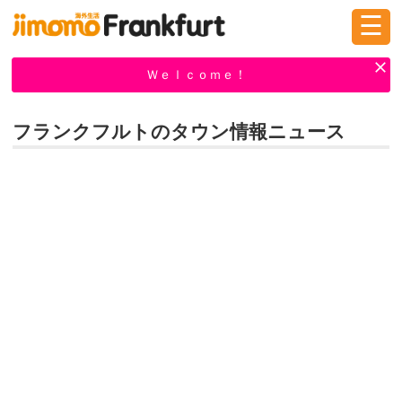
☰
ログイン
新規登録
Ｗｅｌｃｏｍｅ！
フランクフルトのタウン情報ニュース
掲示板
タウン情報
教えて！
ニュース
イベント
求人
物件
習い事