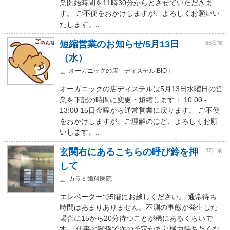
業開始時間を11時30分からとさせていただきま
す。 ご不便をおかけしますが、よろしくお願いい
たします。..
短縮営業のお知らせ/5月13日
86日前
（水）
オーガニックの店 ディステル BIO＋
オーガニックの店ディステルは5月13日水曜日の営
業を下記の時間に変更・短縮します： 10:00 -
13:00 15日金曜から通常営業に戻ります。 ご不便
をおかけしますが、ご理解のほど、よろしくお願
いします。..
玄関右にあるこちらの呼び鈴を押
87日前
して
カラミ歯科医院
エレベーターで5階にお越しください。 通常待ち
時間はあまりありません。不測の事態が発生した
場合に15から20分待つことが稀にあるくらいで
す。 仕事の関係で次の予定があり極力待ちたくな