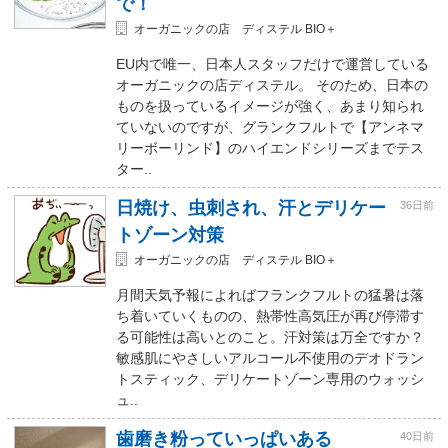
で！
オーガニックの店 ディステル BIO＋
EU内で唯一、日本人スタッフだけで運営している
オーガニックの店ディステル。 そのため、日本の
ものを扱っているイメージが強く、あまり知られ
ていないのですが、グランクフルトで【アンネマ
リーボーリンド】のハイエンドシリーズまでテス
ター..
日焼け、虫刺され、汗とデリケー
36日前
トゾーン対策
オーガニックの店 ディステル BIO＋
月間天気予報によればフランクフルトの猛暑は落
ち着いていくものの、熱帯性高気圧が再び停滞す
る可能性は高いとのこと。汗対策は万全ですか？
敏感肌にやさしいアルコール不使用のデオドラン
トスティック、デリケートゾーン専用のウォッシ
ュ..
歯磨き粉っていっぱいある
40日前