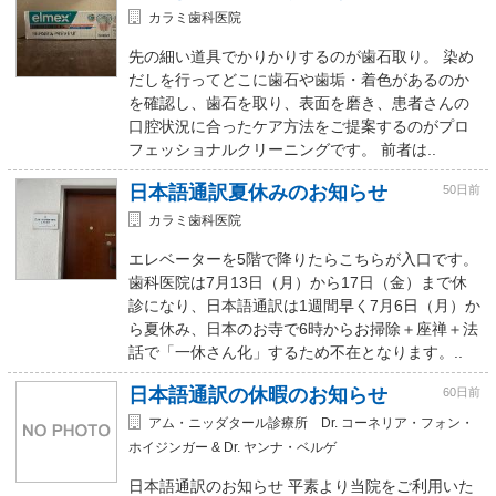
カラミ歯科医院
先の細い道具でかりかりするのが歯石取り。 染め
だしを行ってどこに歯石や歯垢・着色があるのか
を確認し、歯石を取り、表面を磨き、患者さんの
口腔状況に合ったケア方法をご提案するのがプロ
フェッショナルクリーニングです。 前者は..
日本語通訳夏休みのお知らせ
50日前
カラミ歯科医院
エレベーターを5階で降りたらこちらが入口です。
歯科医院は7月13日（月）から17日（金）まで休
診になり、日本語通訳は1週間早く7月6日（月）か
ら夏休み、日本のお寺で6時からお掃除＋座禅＋法
話で「一休さん化」するため不在となります。..
日本語通訳の休暇のお知らせ
60日前
アム・ニッダタール診療所 Dr. コーネリア・フォン・
ホイジンガー & Dr. ヤンナ・ベルゲ
日本語通訳のお知らせ 平素より当院をご利用いた