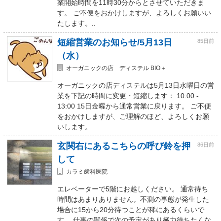
業開始時間を11時30分からとさせていただきま
す。 ご不便をおかけしますが、よろしくお願いい
たします。..
短縮営業のお知らせ/5月13日
85日前
（水）
オーガニックの店 ディステル BIO＋
オーガニックの店ディステルは5月13日水曜日の営
業を下記の時間に変更・短縮します： 10:00 -
13:00 15日金曜から通常営業に戻ります。 ご不便
をおかけしますが、ご理解のほど、よろしくお願
いします。..
玄関右にあるこちらの呼び鈴を押
86日前
して
カラミ歯科医院
エレベーターで5階にお越しください。 通常待ち
時間はあまりありません。不測の事態が発生した
場合に15から20分待つことが稀にあるくらいで
す。 仕事の関係で次の予定があり極力待ちたくな