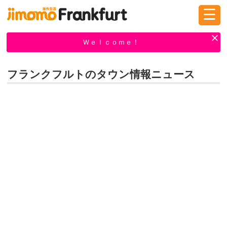
☰
ログイン
新規登録
Ｗｅｌｃｏｍｅ！
フランクフルトのタウン情報ニュース
掲示板
タウン情報
教えて！
ニュース
イベント
求人
物件
習い事