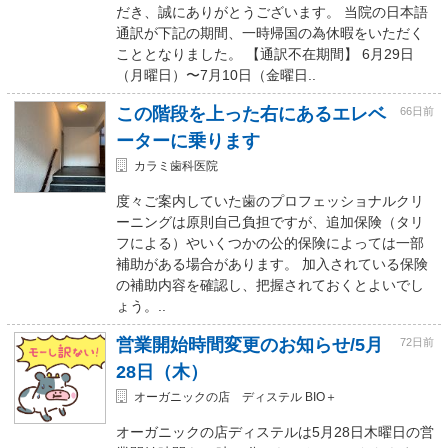
だき、誠にありがとうございます。 当院の日本語
通訳が下記の期間、一時帰国の為休暇をいただく
こととなりました。 【通訳不在期間】 6月29日
（月曜日）〜7月10日（金曜日..
この階段を上った右にあるエレベ
66日前
ーターに乗ります
カラミ歯科医院
度々ご案内していた歯のプロフェッショナルクリ
ーニングは原則自己負担ですが、追加保険（タリ
フによる）やいくつかの公的保険によっては一部
補助がある場合があります。 加入されている保険
の補助内容を確認し、把握されておくとよいでし
ょう。..
営業開始時間変更のお知らせ/5月
72日前
28日（木）
オーガニックの店 ディステル BIO＋
オーガニックの店ディステルは5月28日木曜日の営