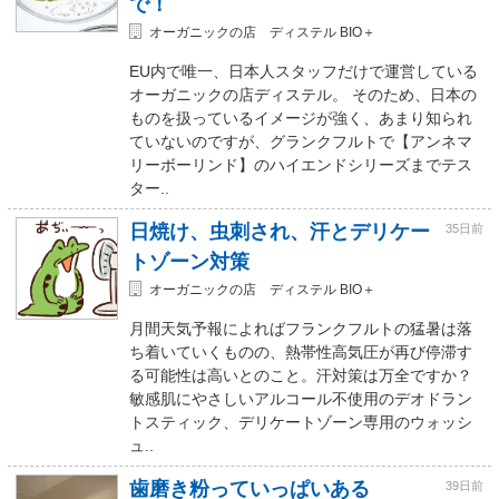
で！
オーガニックの店 ディステル BIO＋
EU内で唯一、日本人スタッフだけで運営している
オーガニックの店ディステル。 そのため、日本の
ものを扱っているイメージが強く、あまり知られ
ていないのですが、グランクフルトで【アンネマ
リーボーリンド】のハイエンドシリーズまでテス
ター..
日焼け、虫刺され、汗とデリケー
35日前
トゾーン対策
オーガニックの店 ディステル BIO＋
月間天気予報によればフランクフルトの猛暑は落
ち着いていくものの、熱帯性高気圧が再び停滞す
る可能性は高いとのこと。汗対策は万全ですか？
敏感肌にやさしいアルコール不使用のデオドラン
トスティック、デリケートゾーン専用のウォッシ
ュ..
歯磨き粉っていっぱいある
39日前