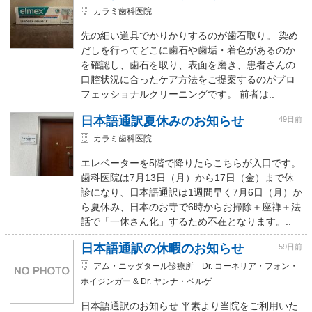
カラミ歯科医院
先の細い道具でかりかりするのが歯石取り。 染め
だしを行ってどこに歯石や歯垢・着色があるのか
を確認し、歯石を取り、表面を磨き、患者さんの
口腔状況に合ったケア方法をご提案するのがプロ
フェッショナルクリーニングです。 前者は..
日本語通訳夏休みのお知らせ
49日前
カラミ歯科医院
エレベーターを5階で降りたらこちらが入口です。
歯科医院は7月13日（月）から17日（金）まで休
診になり、日本語通訳は1週間早く7月6日（月）か
ら夏休み、日本のお寺で6時からお掃除＋座禅＋法
話で「一休さん化」するため不在となります。..
日本語通訳の休暇のお知らせ
59日前
アム・ニッダタール診療所 Dr. コーネリア・フォン・
ホイジンガー & Dr. ヤンナ・ベルゲ
日本語通訳のお知らせ 平素より当院をご利用いた