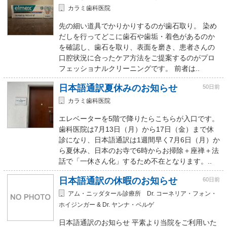
カラミ歯科医院
先の細い道具でかりかりするのが歯石取り。 染め
だしを行ってどこに歯石や歯垢・着色があるのか
を確認し、歯石を取り、表面を磨き、患者さんの
口腔状況に合ったケア方法をご提案するのがプロ
フェッショナルクリーニングです。 前者は..
日本語通訳夏休みのお知らせ
50日前
カラミ歯科医院
エレベーターを5階で降りたらこちらが入口です。
歯科医院は7月13日（月）から17日（金）まで休
診になり、日本語通訳は1週間早く7月6日（月）か
ら夏休み、日本のお寺で6時からお掃除＋座禅＋法
話で「一休さん化」するため不在となります。..
日本語通訳の休暇のお知らせ
60日前
アム・ニッダタール診療所 Dr. コーネリア・フォン・
ホイジンガー & Dr. ヤンナ・ベルゲ
日本語通訳のお知らせ 平素より当院をご利用いた