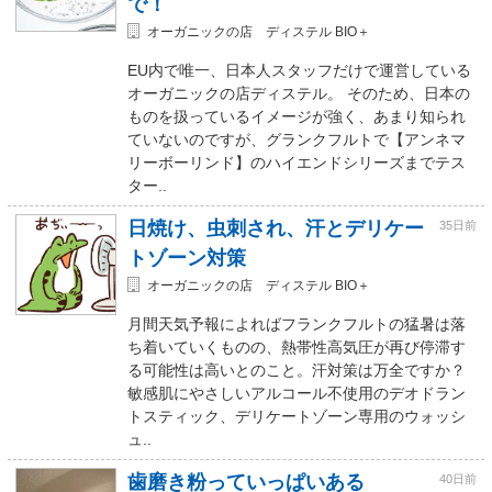
で！
オーガニックの店 ディステル BIO＋
EU内で唯一、日本人スタッフだけで運営している
オーガニックの店ディステル。 そのため、日本の
ものを扱っているイメージが強く、あまり知られ
ていないのですが、グランクフルトで【アンネマ
リーボーリンド】のハイエンドシリーズまでテス
ター..
日焼け、虫刺され、汗とデリケー
35日前
トゾーン対策
オーガニックの店 ディステル BIO＋
月間天気予報によればフランクフルトの猛暑は落
ち着いていくものの、熱帯性高気圧が再び停滞す
る可能性は高いとのこと。汗対策は万全ですか？
敏感肌にやさしいアルコール不使用のデオドラン
トスティック、デリケートゾーン専用のウォッシ
ュ..
歯磨き粉っていっぱいある
40日前