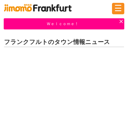
☰
ログイン
新規登録
Ｗｅｌｃｏｍｅ！
フランクフルトのタウン情報ニュース
掲示板
タウン情報
教えて！
ニュース
イベント
求人
物件
習い事