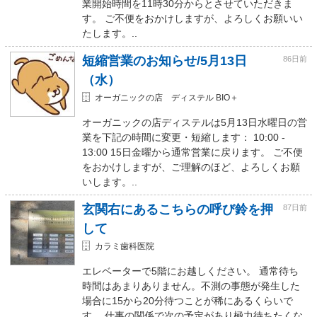
業開始時間を11時30分からとさせていただきま
す。 ご不便をおかけしますが、よろしくお願いい
たします。..
短縮営業のお知らせ/5月13日
86日前
（水）
オーガニックの店 ディステル BIO＋
オーガニックの店ディステルは5月13日水曜日の営
業を下記の時間に変更・短縮します： 10:00 -
13:00 15日金曜から通常営業に戻ります。 ご不便
をおかけしますが、ご理解のほど、よろしくお願
いします。..
玄関右にあるこちらの呼び鈴を押
87日前
して
カラミ歯科医院
エレベーターで5階にお越しください。 通常待ち
時間はあまりありません。不測の事態が発生した
場合に15から20分待つことが稀にあるくらいで
す。 仕事の関係で次の予定があり極力待ちたくな