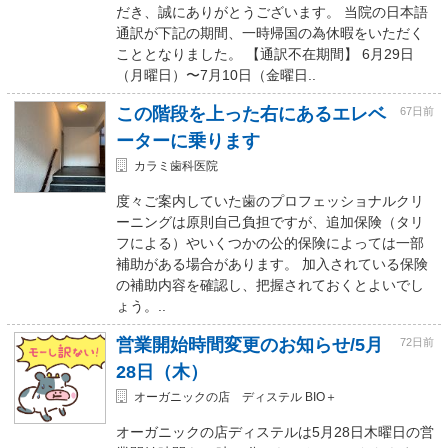
だき、誠にありがとうございます。 当院の日本語
通訳が下記の期間、一時帰国の為休暇をいただく
こととなりました。 【通訳不在期間】 6月29日
（月曜日）〜7月10日（金曜日..
この階段を上った右にあるエレベ
67日前
ーターに乗ります
カラミ歯科医院
度々ご案内していた歯のプロフェッショナルクリ
ーニングは原則自己負担ですが、追加保険（タリ
フによる）やいくつかの公的保険によっては一部
補助がある場合があります。 加入されている保険
の補助内容を確認し、把握されておくとよいでし
ょう。..
営業開始時間変更のお知らせ/5月
72日前
28日（木）
オーガニックの店 ディステル BIO＋
オーガニックの店ディステルは5月28日木曜日の営