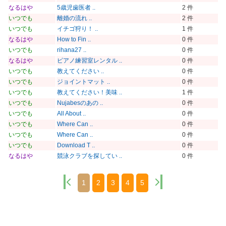
なるはや
5歳児歯医者 ..
2 件
いつでも
離婚の流れ ..
2 件
いつでも
イチゴ狩り！ ..
1 件
なるはや
How to Fin ..
0 件
いつでも
rihana27 ..
0 件
なるはや
ピアノ練習室レンタル ..
0 件
いつでも
教えてください ..
0 件
いつでも
ジョイントマット ..
0 件
いつでも
教えてください！美味 ..
1 件
いつでも
Nujabesのあの ..
0 件
いつでも
All About ..
0 件
いつでも
Where Can ..
0 件
いつでも
Where Can ..
0 件
いつでも
Download T ..
0 件
なるはや
競泳クラブを探してい ..
0 件
1
2
3
4
5