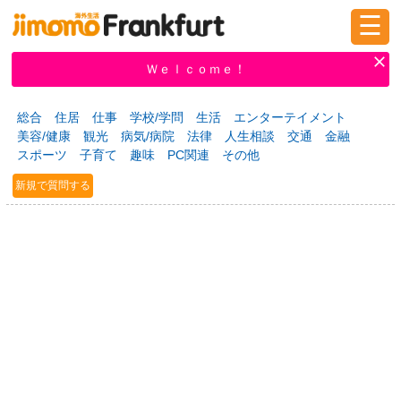
☰
ログイン
新規登録
Ｗｅｌｃｏｍｅ！
総合
住居
仕事
学校/学問
生活
エンターテイメント
美容/健康
観光
病気/病院
法律
人生相談
交通
金融
掲示板
タウン情報
教えて！
スポーツ
子育て
趣味
PC関連
その他
新規で質問する
ニュース
イベント
求人
物件
習い事