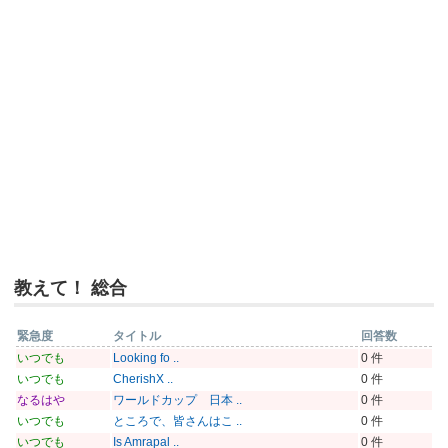
教えて！ 総合
緊急度
タイトル
回答数
いつでも
Looking fo ..
0 件
いつでも
CherishX ..
0 件
なるはや
ワールドカップ 日本 ..
0 件
いつでも
ところで、皆さんはこ ..
0 件
いつでも
Is Amrapal ..
0 件