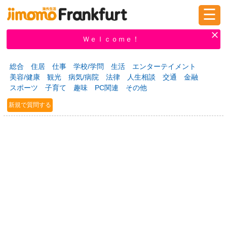
☰
ログイン
新規登録
Ｗｅｌｃｏｍｅ！
総合
住居
仕事
学校/学問
生活
エンターテイメント
美容/健康
観光
病気/病院
法律
人生相談
交通
金融
掲示板
タウン情報
教えて！
スポーツ
子育て
趣味
PC関連
その他
新規で質問する
ニュース
イベント
求人
物件
習い事