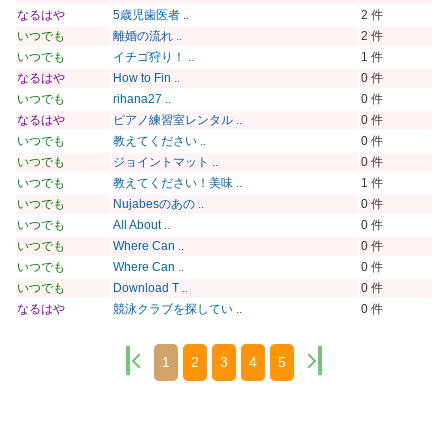
なるはや
5歳児歯医者 ..
2 件
いつでも
離婚の流れ ..
2 件
いつでも
イチゴ狩り！ ..
1 件
なるはや
How to Fin ..
0 件
いつでも
rihana27 ..
0 件
なるはや
ピアノ練習室レンタル ..
0 件
いつでも
教えてください ..
0 件
いつでも
ジョイントマット ..
0 件
いつでも
教えてください！美味 ..
1 件
いつでも
Nujabesのあの ..
0 件
いつでも
All About ..
0 件
いつでも
Where Can ..
0 件
いつでも
Where Can ..
0 件
いつでも
Download T ..
0 件
なるはや
競泳クラブを探してい ..
0 件
1
2
3
4
5