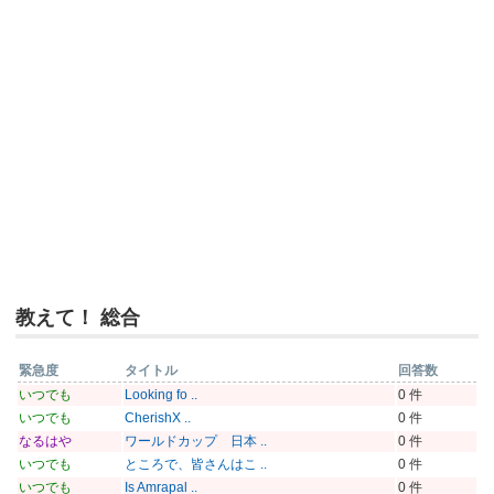
教えて！ 総合
緊急度
タイトル
回答数
いつでも
Looking fo ..
0 件
いつでも
CherishX ..
0 件
なるはや
ワールドカップ 日本 ..
0 件
いつでも
ところで、皆さんはこ ..
0 件
いつでも
Is Amrapal ..
0 件