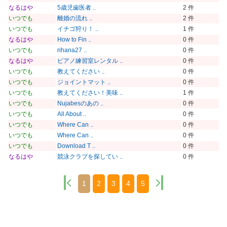
なるはや
5歳児歯医者 ..
2 件
いつでも
離婚の流れ ..
2 件
いつでも
イチゴ狩り！ ..
1 件
なるはや
How to Fin ..
0 件
いつでも
rihana27 ..
0 件
なるはや
ピアノ練習室レンタル ..
0 件
いつでも
教えてください ..
0 件
いつでも
ジョイントマット ..
0 件
いつでも
教えてください！美味 ..
1 件
いつでも
Nujabesのあの ..
0 件
いつでも
All About ..
0 件
いつでも
Where Can ..
0 件
いつでも
Where Can ..
0 件
いつでも
Download T ..
0 件
なるはや
競泳クラブを探してい ..
0 件
1
2
3
4
5