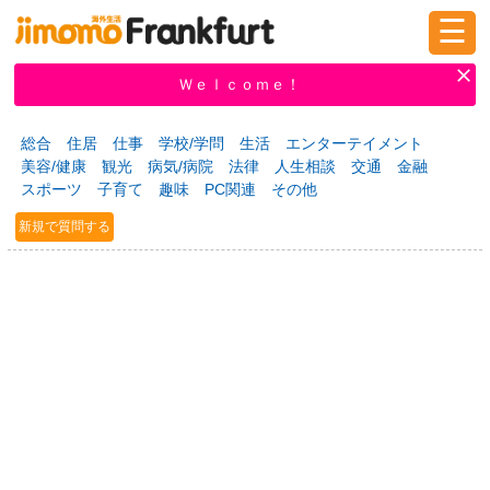
☰
ログイン
新規登録
Ｗｅｌｃｏｍｅ！
総合
住居
仕事
学校/学問
生活
エンターテイメント
美容/健康
観光
病気/病院
法律
人生相談
交通
金融
掲示板
タウン情報
教えて！
スポーツ
子育て
趣味
PC関連
その他
新規で質問する
ニュース
イベント
求人
物件
習い事