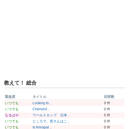
教えて！ 総合
緊急度
タイトル
回答数
いつでも
Looking fo ..
0 件
いつでも
CherishX ..
0 件
なるはや
ワールドカップ 日本 ..
0 件
いつでも
ところで、皆さんはこ ..
0 件
いつでも
Is Amrapal ..
0 件