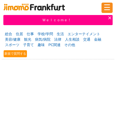
☰
ログイン
新規登録
Ｗｅｌｃｏｍｅ！
総合
住居
仕事
学校/学問
生活
エンターテイメント
美容/健康
観光
病気/病院
法律
人生相談
交通
金融
掲示板
タウン情報
教えて！
スポーツ
子育て
趣味
PC関連
その他
新規で質問する
ニュース
イベント
求人
物件
習い事