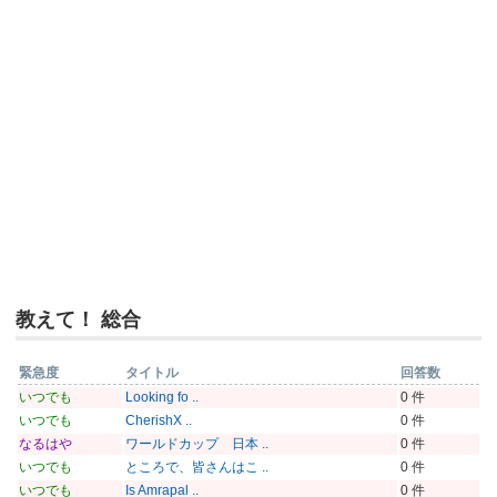
教えて！ 総合
緊急度
タイトル
回答数
いつでも
Looking fo ..
0 件
いつでも
CherishX ..
0 件
なるはや
ワールドカップ 日本 ..
0 件
いつでも
ところで、皆さんはこ ..
0 件
いつでも
Is Amrapal ..
0 件