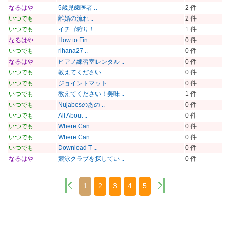
なるはや
5歳児歯医者 ..
2 件
いつでも
離婚の流れ ..
2 件
いつでも
イチゴ狩り！ ..
1 件
なるはや
How to Fin ..
0 件
いつでも
rihana27 ..
0 件
なるはや
ピアノ練習室レンタル ..
0 件
いつでも
教えてください ..
0 件
いつでも
ジョイントマット ..
0 件
いつでも
教えてください！美味 ..
1 件
いつでも
Nujabesのあの ..
0 件
いつでも
All About ..
0 件
いつでも
Where Can ..
0 件
いつでも
Where Can ..
0 件
いつでも
Download T ..
0 件
なるはや
競泳クラブを探してい ..
0 件
1
2
3
4
5