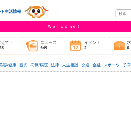
ルト生活情報
Ｗｅｌｃｏｍｅ！
教えて！
ニュース
イベント
23
649
2
0
美容/健康
観光
病気/病院
法律
人生相談
交通
金融
スポーツ
子