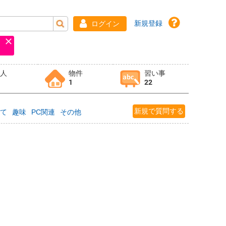
新規登録
ログイン
求人
物件
習い事
1
22
新規で質問する
育て
趣味
PC関連
その他