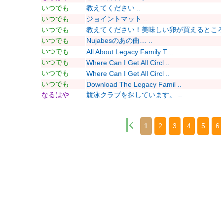
いつでも
教えてください ..
いつでも
ジョイントマット ..
いつでも
教えてください！美味しい卵が買えるところ 
いつでも
Nujabesのあの曲… ..
いつでも
All About Legacy Family T ..
いつでも
Where Can I Get All Circl ..
いつでも
Where Can I Get All Circl ..
いつでも
Download The Legacy Famil ..
なるはや
競泳クラブを探しています。 ..
1
2
3
4
5
6