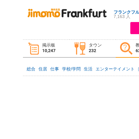
フランクフ
7,163 人
ログイン
新規登録
掲示板
タウン
掲示板
タウン情報
教えて！
10,247
232
6
総合
住居
仕事
学校/学問
生活
エンターテイメント
ニュース
イベント
求人
物件
習い事