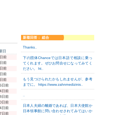
新着回答： 総合
Thanks..
新日
9日前
下の団体Chanceでは日本語で相談に乗っ
9日前
てくれます。ぜひお問合せになってみてく
0日前
ださい。 ht..
6日前
もう見つけられたかもしれませんが、参考
0日前
までに。 https://www.zahnmedizinis..
06日前
14日前
..
48日前
70日前
日本人夫婦の離婚であれば、日本大使館か
74日前
日本領事館に問い合わせされてみてはいか
77日前