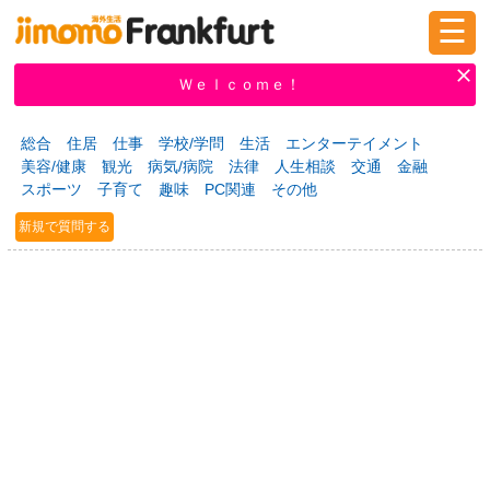
☰
ログイン
新規登録
Ｗｅｌｃｏｍｅ！
総合
住居
仕事
学校/学問
生活
エンターテイメント
美容/健康
観光
病気/病院
法律
人生相談
交通
金融
掲示板
タウン情報
教えて！
スポーツ
子育て
趣味
PC関連
その他
新規で質問する
ニュース
イベント
求人
物件
習い事