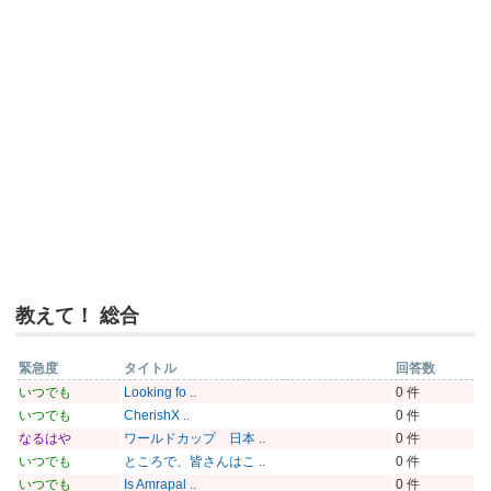
教えて！ 総合
緊急度
タイトル
回答数
いつでも
Looking fo ..
0 件
いつでも
CherishX ..
0 件
なるはや
ワールドカップ 日本 ..
0 件
いつでも
ところで、皆さんはこ ..
0 件
いつでも
Is Amrapal ..
0 件