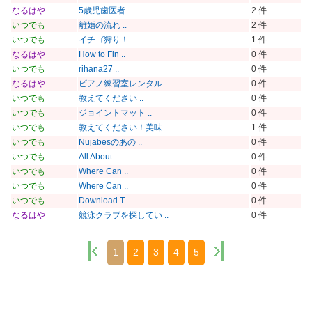
なるはや
5歳児歯医者 ..
2 件
いつでも
離婚の流れ ..
2 件
いつでも
イチゴ狩り！ ..
1 件
なるはや
How to Fin ..
0 件
いつでも
rihana27 ..
0 件
なるはや
ピアノ練習室レンタル ..
0 件
いつでも
教えてください ..
0 件
いつでも
ジョイントマット ..
0 件
いつでも
教えてください！美味 ..
1 件
いつでも
Nujabesのあの ..
0 件
いつでも
All About ..
0 件
いつでも
Where Can ..
0 件
いつでも
Where Can ..
0 件
いつでも
Download T ..
0 件
なるはや
競泳クラブを探してい ..
0 件
1
2
3
4
5