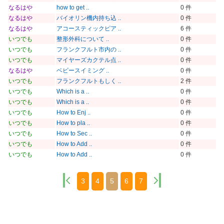
なるはや
how to get ..
0 件
なるはや
バイオリン機内持ち込 ..
0 件
なるはや
アコースティックピア ..
6 件
いつでも
整形外科について ..
0 件
いつでも
フランクフルト市内の ..
0 件
いつでも
マイヤーズカクテル点 ..
0 件
なるはや
ベビースイミング ..
0 件
いつでも
フランクフルトもしく ..
2 件
いつでも
Which is a ..
0 件
いつでも
Which is a ..
0 件
いつでも
How to Enj ..
0 件
いつでも
How to pla ..
0 件
いつでも
How to Sec ..
0 件
いつでも
How to Add ..
0 件
いつでも
How to Add ..
0 件
3
4
5
6
7