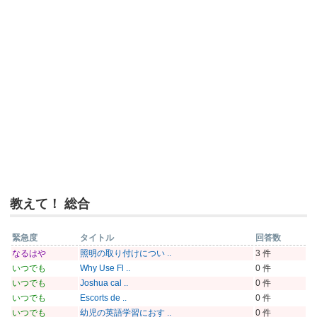
教えて！ 総合
緊急度
タイトル
回答数
なるはや
照明の取り付けについ ..
3 件
いつでも
Why Use Fl ..
0 件
いつでも
Joshua cal ..
0 件
いつでも
Escorts de ..
0 件
いつでも
幼児の英語学習におす ..
0 件