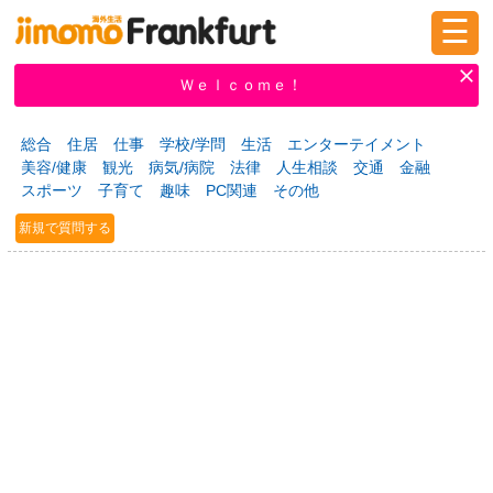
☰
ログイン
新規登録
Ｗｅｌｃｏｍｅ！
総合
住居
仕事
学校/学問
生活
エンターテイメント
美容/健康
観光
病気/病院
法律
人生相談
交通
金融
掲示板
タウン情報
教えて！
スポーツ
子育て
趣味
PC関連
その他
新規で質問する
ニュース
イベント
求人
物件
習い事