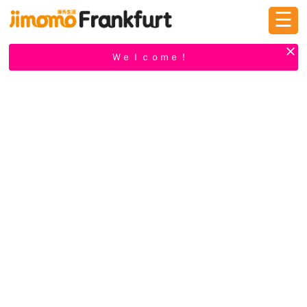
☰
ログイン
新規登録
Ｗｅｌｃｏｍｅ！
掲示板
タウン情報
教えて！
ニュース
イベント
求人
物件
習い事