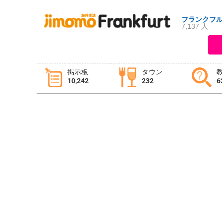
フランクフ
7,137 人
ログイン
新規登録
掲示板
タウン
10,242
232
6
掲示板
タウン情報
教えて！
ニュース
イベント
求人
物件
習い事