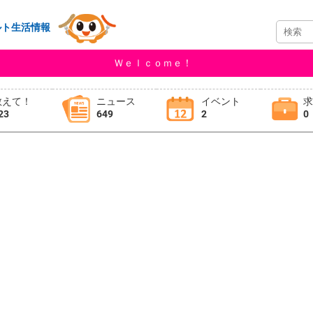
ルト生活情報
Ｗｅｌｃｏｍｅ！
教えて！
ニュース
イベント
23
649
2
0