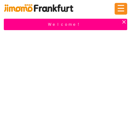
☰
ログイン
新規登録
Ｗｅｌｃｏｍｅ！
掲示板
タウン情報
教えて！
ニュース
イベント
求人
物件
習い事