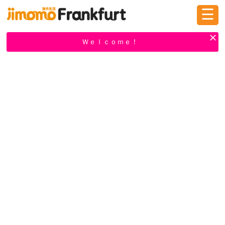
☰
ログイン
新規登録
Ｗｅｌｃｏｍｅ！
掲示板
タウン情報
教えて！
ニュース
イベント
求人
物件
習い事