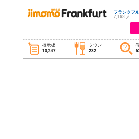
フランクフ
7,163 人
ログイン
新規登録
掲示板
タウン
10,247
232
6
掲示板
タウン情報
教えて！
ニュース
イベント
求人
物件
習い事