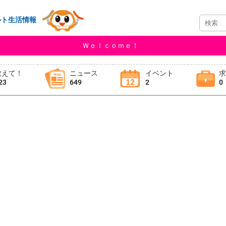
ルト生活情報
Ｗｅｌｃｏｍｅ！
教えて！
ニュース
イベント
23
649
2
0