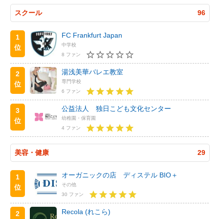
スクール
96
FC Frankfurt Japan
1
中学校
位
8 ファン
湯浅美華バレエ教室
2
専門学校
位
6 ファン
公益法人 独日こども文化センター
3
幼稚園・保育園
位
4 ファン
美容・健康
29
オーガニックの店 ディステル BIO＋
1
その他
位
30 ファン
Recola (れこら)
2