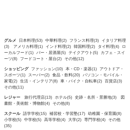
グルメ
日本料理(53)
中華料理(2)
フランス料理(3)
イタリア料理
(3)
アメリカ料理(1)
インド料理(2)
韓国料理(2)
タイ料理(4)
ロ
ーカルフード(1)
バー・居酒屋(5)
テイクアウト(5)
カフェ・スイ
ーツ(8)
フードコート・屋台(2)
その他(12)
ショッピング
ファッション(10)
本・CD・楽器(1)
アウトドア・
スポーツ(1)
スーパー(2)
食品・飲料(20)
パソコン・モバイル・
家電(2)
生活・インテリア(8)
車・バイク・自転車(2)
百貨店(3)
その他(11)
レジャー
旅行代理店(13)
ホテル(5)
史跡・名所・景勝地(3)
図
書館・美術館・博物館(4)
その他(8)
スクール
語学学校(15)
補習校・学習塾(17)
幼稚園・保育園(8)
小学校(5)
中学校(5)
高等学校(4)
大学(2)
専門学校(4)
その他
(35)