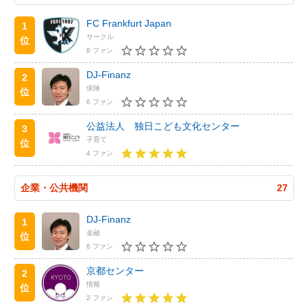
FC Frankfurt Japan
1
サークル
位
8 ファン
DJ-Finanz
2
保険
位
6 ファン
公益法人 独日こども文化センター
3
子育て
位
4 ファン
企業・公共機関
27
DJ-Finanz
1
金融
位
6 ファン
京都センター
2
情報
位
2 ファン