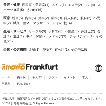
美容・健康
理容室・美容室(1)
ネイル(1)
エステ(2)
ジム(4)
ス
ポーツ施設(5)
その他(16)
医療
総合(5)
内科(5)
外科(2)
歯科(9)
婦人科(5)
眼科(2)
小児
科(2)
鍼灸・整体・マッサージ(8)
その他(14)
生活・サービス
サークル(9)
子育て(8)
不動産(3)
弁護士(2)
会
計(1)
運送(1)
車(4)
保険(2)
メディア(3)
チャリティー(1)
その
他(26)
企業・公共機関
金融(1)
情報(7)
官公庁(1)
その他(18)
|
|
|
|
|
|
ホーム
掲示板
教えて!
タウン
イベント
求人
|
不動産
FaceBook
掲載の文章・画像写真などを無断で複製することは著作権法により禁じられています。
ジモモ 海外生活
© 2026
, All Rights Reserved.