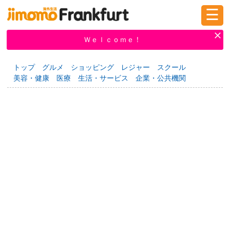
☰
ログイン
新規登録
Ｗｅｌｃｏｍｅ！
トップ
グルメ
ショッピング
レジャー
スクール
美容・健康
医療
生活・サービス
企業・公共機関
掲示板
タウン情報
教えて！
ニュース
イベント
求人
物件
習い事