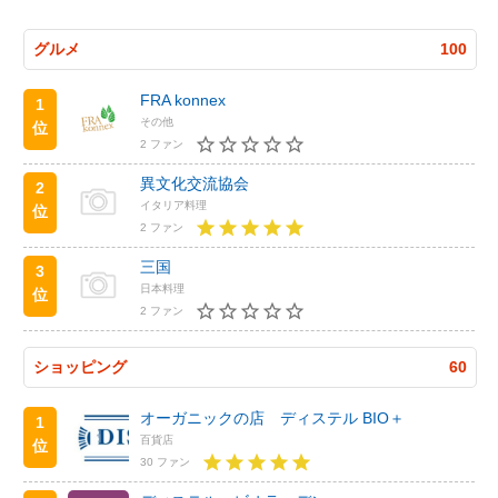
グルメ
100
FRA konnex
1
その他
位
2 ファン
異文化交流協会
2
イタリア料理
位
2 ファン
三国
3
日本料理
位
2 ファン
ショッピング
60
オーガニックの店 ディステル BIO＋
1
百貨店
位
30 ファン