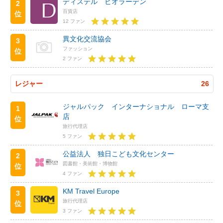
ディステル ビオラーデン
2
百貨店
位
12 ファン
異文化交流協会
3
ファッション
位
2 ファン
レジャー
26
ジャルパック インターナショナル ローマ支
1
店
位
旅行代理店
5 ファン
公益法人 独日こども文化センター
2
図書館・美術館・博物館
位
4 ファン
KM Travel Europe
3
旅行代理店
位
3 ファン