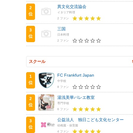
異文化交流協会
2
イタリア料理
位
2 ファン
三国
3
日本料理
位
2 ファン
スクール
FC Frankfurt Japan
1
中学校
位
8 ファン
湯浅美華バレエ教室
2
専門学校
位
6 ファン
公益法人 独日こども文化センター
3
幼稚園・保育園
位
4 ファン