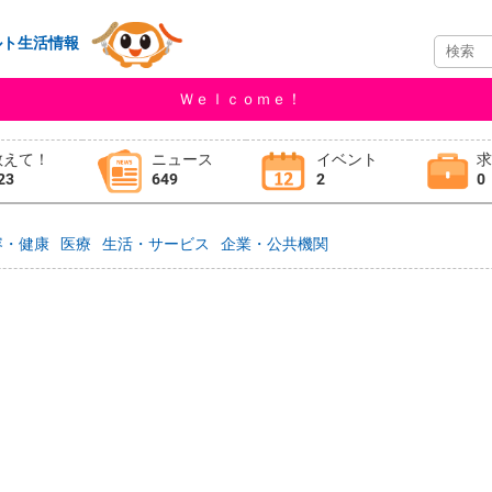
ルト生活情報
Ｗｅｌｃｏｍｅ！
教えて！
ニュース
イベント
23
649
2
0
容・健康
医療
生活・サービス
企業・公共機関