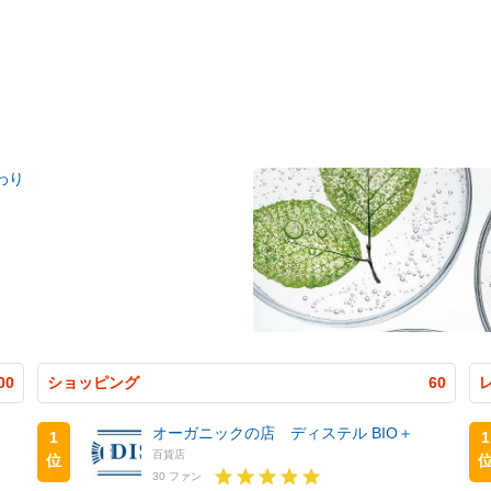
わり
00
ショッピング
60
オーガニックの店 ディステル BIO＋
1
1
百貨店
位
30 ファン