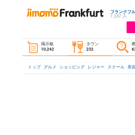
フランクフ
7,137 人
ログイン
新規登録
掲示板
タウン
掲示板
タウン情報
教えて！
10,242
232
6
トップ
グルメ
ショッピング
レジャー
スクール
美
ニュース
イベント
求人
物件
習い事