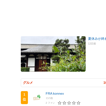
夏休みが終
12日前
グルメ
1
FRA konnex
1
その他
位
2 ファン