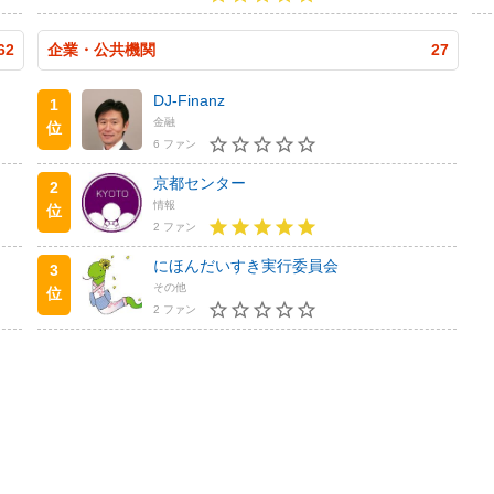
62
企業・公共機関
27
DJ-Finanz
1
金融
位
6 ファン
京都センター
2
情報
位
2 ファン
にほんだいすき実行委員会
3
その他
位
2 ファン