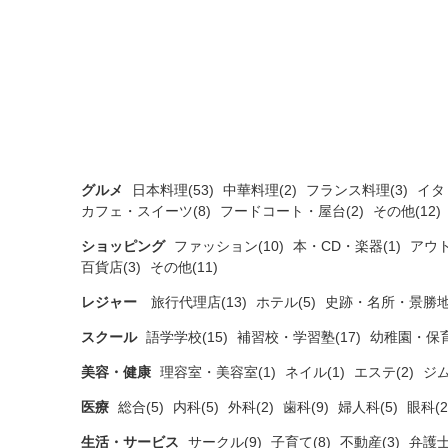
グルメ
日本料理(53)
中華料理(2)
フランス料理(3)
イタ
カフェ・スイーツ(8)
フードコート・屋台(2)
その他(12)
ショッピング
ファッション(10)
本・CD・楽器(1)
アウト
百貨店(3)
その他(11)
レジャー
旅行代理店(13)
ホテル(5)
史跡・名所・景勝地
スクール
語学学校(15)
補習校・学習塾(17)
幼稚園・保育
美容・健康
理容室・美容室(1)
ネイル(1)
エステ(2)
ジム
医療
総合(5)
内科(5)
外科(2)
歯科(9)
婦人科(5)
眼科(2
生活・サービス
サークル(9)
子育て(8)
不動産(3)
弁護士