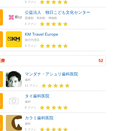
5 ファン
公益法人 独日こども文化センター
図書館・美術館・博物館
位
4 ファン
KM Travel Europe
旅行代理店
位
3 ファン
医療
52
マンダナ・アシュリ歯科医院
歯科
位
11 ファン
タイ歯科医院
歯科
位
8 ファン
カラミ歯科医院
歯科
位
5 ファン