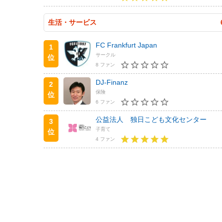
生活・サービス
FC Frankfurt Japan
1
サークル
位
8 ファン
DJ-Finanz
2
保険
位
6 ファン
公益法人 独日こども文化センター
3
子育て
位
4 ファン