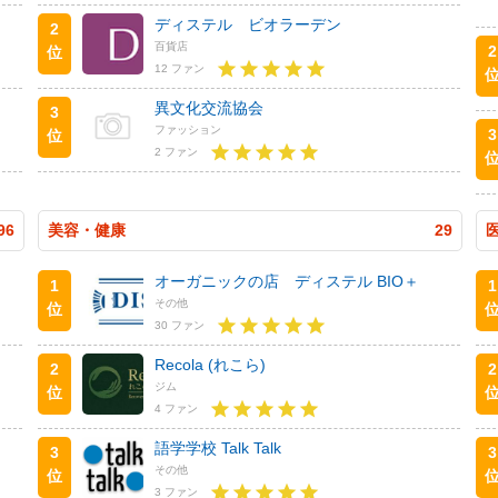
ディステル ビオラーデン
2
百貨店
2
位
12 ファン
異文化交流協会
3
ファッション
3
位
2 ファン
96
美容・健康
29
オーガニックの店 ディステル BIO＋
1
1
その他
位
30 ファン
Recola (れこら)
2
2
ジム
位
4 ファン
語学学校 Talk Talk
3
3
その他
位
3 ファン