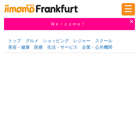
☰
ログイン
新規登録
Ｗｅｌｃｏｍｅ！
トップ
グルメ
ショッピング
レジャー
スクール
美容・健康
医療
生活・サービス
企業・公共機関
掲示板
タウン情報
教えて！
ニュース
イベント
求人
物件
習い事