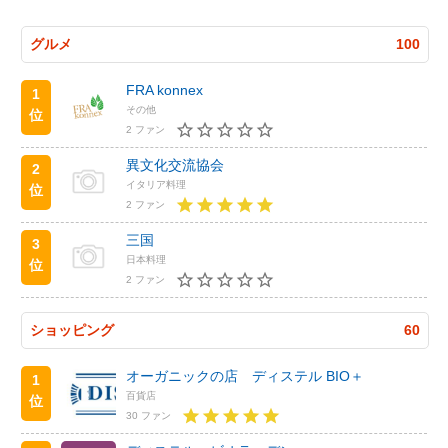
グルメ
100
FRA konnex
1
その他
位
2 ファン
異文化交流協会
2
イタリア料理
位
2 ファン
三国
3
日本料理
位
2 ファン
ショッピング
60
オーガニックの店 ディステル BIO＋
1
百貨店
位
30 ファン