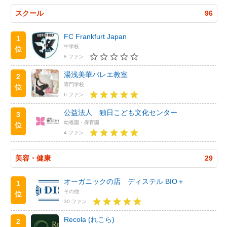
スクール
96
FC Frankfurt Japan
1
中学校
位
8 ファン
湯浅美華バレエ教室
2
専門学校
位
6 ファン
公益法人 独日こども文化センター
3
幼稚園・保育園
位
4 ファン
美容・健康
29
オーガニックの店 ディステル BIO＋
1
その他
位
30 ファン
Recola (れこら)
2