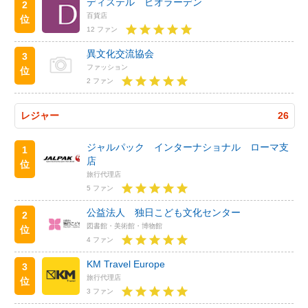
ディステル ビオラーデン
2
百貨店
位
12 ファン
異文化交流協会
3
ファッション
位
2 ファン
レジャー
26
ジャルパック インターナショナル ローマ支
1
店
位
旅行代理店
5 ファン
公益法人 独日こども文化センター
2
図書館・美術館・博物館
位
4 ファン
KM Travel Europe
3
旅行代理店
位
3 ファン