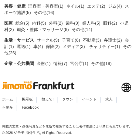
美容・健康
理容室・美容室(1)
ネイル(1)
エステ(2)
ジム(4)
ス
ポーツ施設(5)
その他(16)
医療
総合(5)
内科(5)
外科(2)
歯科(9)
婦人科(5)
眼科(2)
小児
科(2)
鍼灸・整体・マッサージ(8)
その他(14)
生活・サービス
サークル(9)
子育て(8)
不動産(3)
弁護士(2)
会
計(1)
運送(1)
車(4)
保険(2)
メディア(3)
チャリティー(1)
その
他(26)
企業・公共機関
金融(1)
情報(7)
官公庁(1)
その他(18)
|
|
|
|
|
|
ホーム
掲示板
教えて!
タウン
イベント
求人
|
不動産
FaceBook
掲載の文章・画像写真などを無断で複製することは著作権法により禁じられています。
ジモモ 海外生活
© 2026
, All Rights Reserved.