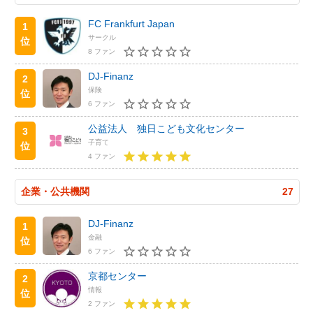
FC Frankfurt Japan
1
サークル
位
8 ファン
DJ-Finanz
2
保険
位
6 ファン
公益法人 独日こども文化センター
3
子育て
位
4 ファン
企業・公共機関
27
DJ-Finanz
1
金融
位
6 ファン
京都センター
2
情報
位
2 ファン