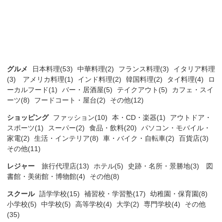
グルメ
日本料理(53)
中華料理(2)
フランス料理(3)
イタリア料理
(3)
アメリカ料理(1)
インド料理(2)
韓国料理(2)
タイ料理(4)
ロ
ーカルフード(1)
バー・居酒屋(5)
テイクアウト(5)
カフェ・スイ
ーツ(8)
フードコート・屋台(2)
その他(12)
ショッピング
ファッション(10)
本・CD・楽器(1)
アウトドア・
スポーツ(1)
スーパー(2)
食品・飲料(20)
パソコン・モバイル・
家電(2)
生活・インテリア(8)
車・バイク・自転車(2)
百貨店(3)
その他(11)
レジャー
旅行代理店(13)
ホテル(5)
史跡・名所・景勝地(3)
図
書館・美術館・博物館(4)
その他(8)
スクール
語学学校(15)
補習校・学習塾(17)
幼稚園・保育園(8)
小学校(5)
中学校(5)
高等学校(4)
大学(2)
専門学校(4)
その他
(35)