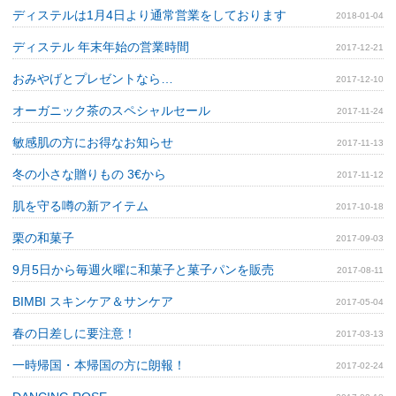
ディステルは1月4日より通常営業をしております
2018-01-04
ディステル 年末年始の営業時間
2017-12-21
おみやげとプレゼントなら…
2017-12-10
オーガニック茶のスペシャルセール
2017-11-24
敏感肌の方にお得なお知らせ
2017-11-13
冬の小さな贈りもの 3€から
2017-11-12
肌を守る噂の新アイテム
2017-10-18
栗の和菓子
2017-09-03
9月5日から毎週火曜に和菓子と菓子パンを販売
2017-08-11
BIMBI スキンケア＆サンケア
2017-05-04
春の日差しに要注意！
2017-03-13
一時帰国・本帰国の方に朗報！
2017-02-24