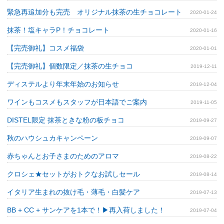
緊急再追加分も完売 オリジナル抹茶の生チョコレート
2020-01-24
抹茶！塩キャラP！チョコレート
2020-01-16
【完売御礼】コスメ福袋
2020-01-01
【完売御礼】個数限定／抹茶の生チョコ
2019-12-11
ディステルより年末年始のお知らせ
2019-12-04
ワインもコスメもスタッフが日本語でご案内
2019-11-05
DISTEL限定 抹茶ときな粉の板チョコ
2019-09-27
秋のハウシュカキャンペーン
2019-09-07
赤ちゃんとお子さまのためのアロマ
2019-08-22
クロシェ★セットがおトクなお試しセール
2019-08-14
イタリア生まれの抜け毛・薄毛・白髪ケア
2019-07-13
BB + CC + サンケアを1本で！▶再入荷しました！
2019-07-04