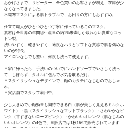
おかげさまで、リピーター、全色買いのお客さまが増え、在庫が少
なくなってきました。
不織布マスクによる肌トラブルで、お困りの方にもおすすめ。
仕立て職人がひとつひとつ丁寧に作っているこのマスク。
素材は全世界の年間総生産量の約1%未満しか取れない貴重なコッ
トン製。
洗いやすく、乾きやすく、適度なハリとソフトな質感で肌を傷めな
いのが特長。
アイロンなしでも整い、何度も洗って使えます。
＊家に帰ったら、手洗いのついでにハンドソープでやさしく洗っ
て、しぼらず、タオルに包んで水気を取るだけ。
＊スタイリッシュなデザインで、顔のカタチになじむのでおしゃ
れ。
＊実店舗でスタッフ着用中。
少し大きめで小顔効果も期待できる白（肌が美しく見えるミルクホ
ワイト）・黒（スタイリッシュなマットブラック）・さわやかなピ
ンク（甘すぎないローズピンク）・かわいいオレンジ（肌なじみの
いいオレンジ）の4色で、量販店では1枚15€で販売されています