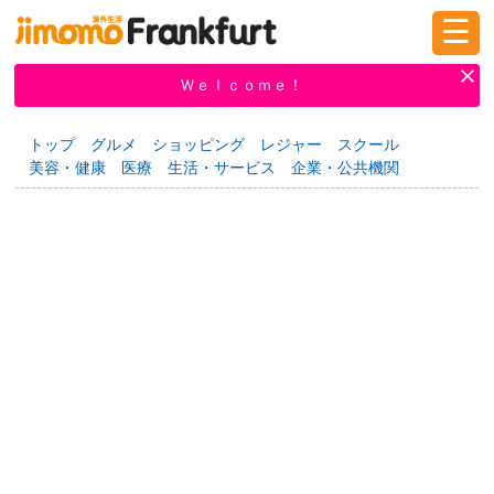
☰
ログイン
新規登録
Ｗｅｌｃｏｍｅ！
トップ
グルメ
ショッピング
レジャー
スクール
美容・健康
医療
生活・サービス
企業・公共機関
掲示板
タウン情報
教えて！
ニュース
イベント
求人
物件
習い事