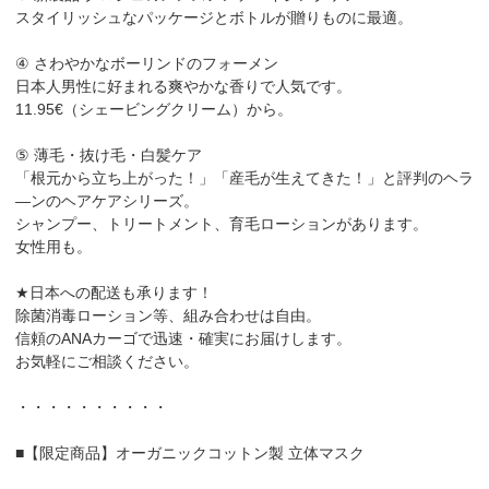
スタイリッシュなパッケージとボトルが贈りものに最適。
④ さわやかなボーリンドのフォーメン
日本人男性に好まれる爽やかな香りで人気です。
11.95€（シェービングクリーム）から。
⑤ 薄毛・抜け毛・白髪ケア
「根元から立ち上がった！」「産毛が生えてきた！」と評判のヘラ
―ンのヘアケアシリーズ。
シャンプー、トリートメント、育毛ローションがあります。
女性用も。
★日本への配送も承ります！
除菌消毒ローション等、組み合わせは自由。
信頼のANAカーゴで迅速・確実にお届けします。
お気軽にご相談ください。
・・・・・・・・・・
■【限定商品】オーガニックコットン製 立体マスク