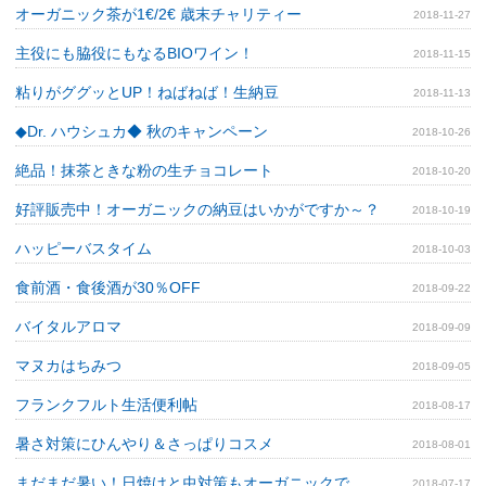
オーガニック茶が1€/2€ 歳末チャリティー
2018-11-27
主役にも脇役にもなるBIOワイン！
2018-11-15
粘りがググッとUP！ねばねば！生納豆
2018-11-13
◆Dr. ハウシュカ◆ 秋のキャンペーン
2018-10-26
絶品！抹茶ときな粉の生チョコレート
2018-10-20
好評販売中！オーガニックの納豆はいかがですか～？
2018-10-19
ハッピーバスタイム
2018-10-03
食前酒・食後酒が30％OFF
2018-09-22
バイタルアロマ
2018-09-09
マヌカはちみつ
2018-09-05
フランクフルト生活便利帖
2018-08-17
暑さ対策にひんやり＆さっぱりコスメ
2018-08-01
まだまだ暑い！日焼けと虫対策もオーガニックで
2018-07-17