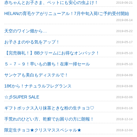
赤ちゃんとお子さま、ペットにも安心の虫よけ！
2019-06-21
HELANの育毛ケアがリニューアル！7月中旬入荷/ご予約受付開始
2019-06-14
天空のワイン畑から…
2019-05-22
お子さまのやる気をアップ！
2019-05-17
【完売御礼！】BBクリームにお得なオンパック！
2019-05-10
５－７－９！早いもの勝ち！在庫一掃セール
2019-05-10
サンケアも美白もディステルで！
2019-04-09
18€から！ナチュラルフレグランス
2019-03-08
☆彡SUPER SALE
2019-02-06
ギフトボックス入り抹茶ときな粉の生チョコ♡
2019-01-16
手荒れのひどい方、乾癬でお困りの方に朗報！
2018-12-14
限定生チョコ★クリスマススペシャル★
2018-12-04