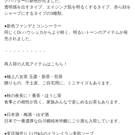
グパウダーの新色が出ました。
透明感を出すタイプ、エイジング肌を明るくするタイプ、赤ら顔を
シャープにするタイプの3種類。
●新色ファンデとコンシーラー
同じくDr.ハウシュカからより軽く、明るいトーンのアイテムが発
売されました。
・・・・・・・・・・
再入荷の人気アイテムはこちら！
●極上八女茶 玉露・新茶・煎茶
贈りもの、手土産、ご自宅用に。ミニサイズもあります。
●秋の夜長に！番茶・ほうじ茶
食事との相性が良く、家族みんなで楽しめるお茶もあります。
●日本酒・梅酒・ゆず酒
日本で一番濃厚な白川郷純米吟醸にごり酒も入荷しています。
●実店舗売り上げ№1のイランイラン美肌ソープ