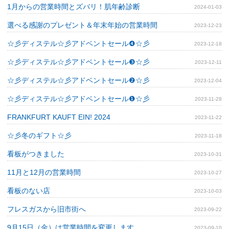
1月からの営業時間とズバリ！肌年齢診断
2024-01-03
選べる感謝のプレゼント＆年末年始の営業時間
2023-12-23
☆彡ディステル☆彡アドベントセール❹☆彡
2023-12-18
☆彡ディステル☆彡アドベントセール❸☆彡
2023-12-11
☆彡ディステル☆彡アドベントセール❷☆彡
2023-12-04
☆彡ディステル☆彡アドベントセール❶☆彡
2023-11-28
FRANKFURT KAUFT EIN! 2024
2023-11-22
☆彡冬のギフト☆彡
2023-11-18
看板がつきました
2023-10-31
11月と12月の営業時間
2023-10-27
看板のない店
2023-10-03
フレスガスから旧市街へ
2023-09-22
9月15日（金）は営業時間を変更します
2023-09-10