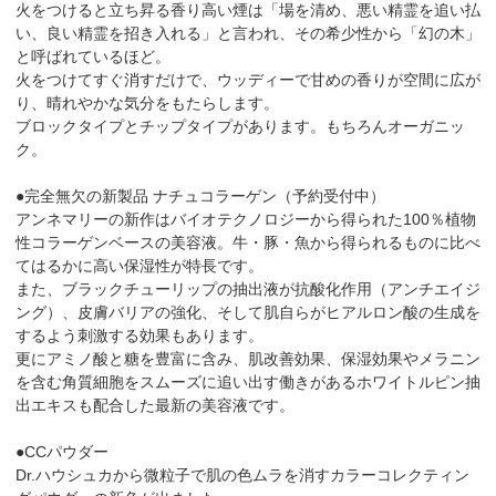
火をつけると立ち昇る香り高い煙は「場を清め、悪い精霊を追い払
い、良い精霊を招き入れる」と言われ、その希少性から「幻の木」
と呼ばれているほど。
火をつけてすぐ消すだけで、ウッディーで甘めの香りが空間に広が
り、晴れやかな気分をもたらします。
ブロックタイプとチップタイプがあります。もちろんオーガニッ
ク。
●完全無欠の新製品 ナチュコラーゲン（予約受付中）
アンネマリーの新作はバイオテクノロジーから得られた100％植物
性コラーゲンベースの美容液。牛・豚・魚から得られるものに比べ
てはるかに高い保湿性が特長です。
また、ブラックチューリップの抽出液が抗酸化作用（アンチエイジ
ング）、皮膚バリアの強化、そして肌自らがヒアルロン酸の生成を
するよう刺激する効果もあります。
更にアミノ酸と糖を豊富に含み、肌改善効果、保湿効果やメラニン
を含む角質細胞をスムーズに追い出す働きがあるホワイトルピン抽
出エキスも配合した最新の美容液です。
●CCパウダー
Dr.ハウシュカから微粒子で肌の色ムラを消すカラーコレクティン