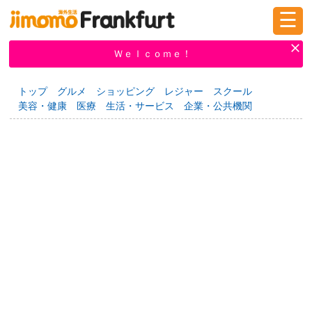
☰
ログイン
新規登録
Ｗｅｌｃｏｍｅ！
トップ
グルメ
ショッピング
レジャー
スクール
美容・健康
医療
生活・サービス
企業・公共機関
掲示板
タウン情報
教えて！
ニュース
イベント
求人
物件
習い事