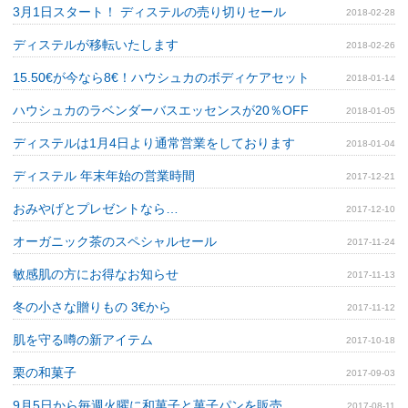
3月1日スタート！ ディステルの売り切りセール
2018-02-28
ディステルが移転いたします
2018-02-26
15.50€が今なら8€！ハウシュカのボディケアセット
2018-01-14
ハウシュカのラベンダーバスエッセンスが20％OFF
2018-01-05
ディステルは1月4日より通常営業をしております
2018-01-04
ディステル 年末年始の営業時間
2017-12-21
おみやげとプレゼントなら…
2017-12-10
オーガニック茶のスペシャルセール
2017-11-24
敏感肌の方にお得なお知らせ
2017-11-13
冬の小さな贈りもの 3€から
2017-11-12
肌を守る噂の新アイテム
2017-10-18
栗の和菓子
2017-09-03
9月5日から毎週火曜に和菓子と菓子パンを販売
2017-08-11