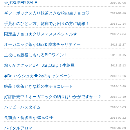
☆彡SUPER SALE
2019-02-06
ギフトボックス入り抹茶ときな粉の生チョコ♡
2019-01-16
手荒れのひどい方、乾癬でお困りの方に朗報！
2018-12-14
限定生チョコ★クリスマススペシャル★
2018-12-04
オーガニック茶が1€/2€ 歳末チャリティー
2018-11-27
主役にも脇役にもなるBIOワイン！
2018-11-15
粘りがググッとUP！ねばねば！生納豆
2018-11-13
◆Dr. ハウシュカ◆ 秋のキャンペーン
2018-10-26
絶品！抹茶ときな粉の生チョコレート
2018-10-20
好評販売中！オーガニックの納豆はいかがですか～？
2018-10-19
ハッピーバスタイム
2018-10-03
食前酒・食後酒が30％OFF
2018-09-22
バイタルアロマ
2018-09-09