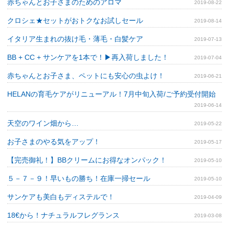
赤ちゃんとお子さまのためのアロマ
2019-08-22
クロシェ★セットがおトクなお試しセール
2019-08-14
イタリア生まれの抜け毛・薄毛・白髪ケア
2019-07-13
BB + CC + サンケアを1本で！▶再入荷しました！
2019-07-04
赤ちゃんとお子さま、ペットにも安心の虫よけ！
2019-06-21
HELANの育毛ケアがリニューアル！7月中旬入荷/ご予約受付開始
2019-06-14
天空のワイン畑から…
2019-05-22
お子さまのやる気をアップ！
2019-05-17
【完売御礼！】BBクリームにお得なオンパック！
2019-05-10
５－７－９！早いもの勝ち！在庫一掃セール
2019-05-10
サンケアも美白もディステルで！
2019-04-09
18€から！ナチュラルフレグランス
2019-03-08