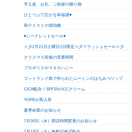
手土産、お礼、ご挨拶の贈り物
ひとつぶで広がる幸福感♥
和テイストの琥珀糖
♥シークレットセール♥
☆彡2月21日土曜日1日限定☆彡フラッシュセール☆彡
クリスマス前後の営業時間
プロポリスやマヌカハニー
ゴットランド島で作られたムーミンのはちみつリップ
CICA配合！SPF50のCCクリーム
YOPEが再入荷
夏季休業のお知らせ
7月30日（水）閉店時間変更のお知らせ
7月18日（土）無料試食試飲会