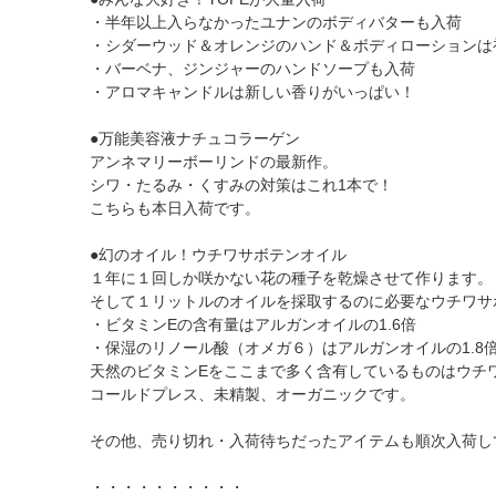
・半年以上入らなかったユナンのボディバターも入荷
・シダーウッド＆オレンジのハンド＆ボディローションは
・バーベナ、ジンジャーのハンドソープも入荷
・アロマキャンドルは新しい香りがいっぱい！
●万能美容液ナチュコラーゲン
アンネマリーボーリンドの最新作。
シワ・たるみ・くすみの対策はこれ1本で！
こちらも本日入荷です。
●幻のオイル！ウチワサボテンオイル
１年に１回しか咲かない花の種子を乾燥させて作ります。
そして１リットルのオイルを採取するのに必要なウチワサボ
・ビタミンEの含有量はアルガンオイルの1.6倍
・保湿のリノール酸（オメガ６）はアルガンオイルの1.8
天然のビタミンEをここまで多く含有しているものはウチ
コールドプレス、未精製、オーガニックです。
その他、売り切れ・入荷待ちだったアイテムも順次入荷し
・・・・・・・・・・