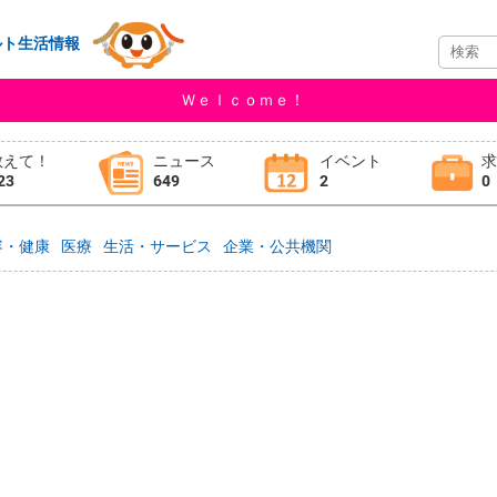
ルト生活情報
Ｗｅｌｃｏｍｅ！
教えて！
ニュース
イベント
23
649
2
0
容・健康
医療
生活・サービス
企業・公共機関