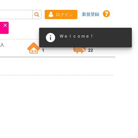
新規登録
ログイン
Ｗｅｌｃｏｍｅ！
求人
物件
習い事
1
22