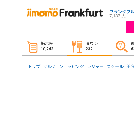
フランクフ
7,137 人
ログイン
新規登録
掲示板
タウン
掲示板
タウン情報
教えて！
10,242
232
6
トップ
グルメ
ショッピング
レジャー
スクール
美
ニュース
イベント
求人
物件
習い事