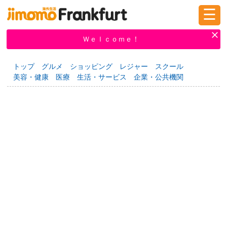
☰
ログイン
新規登録
Ｗｅｌｃｏｍｅ！
トップ
グルメ
ショッピング
レジャー
スクール
美容・健康
医療
生活・サービス
企業・公共機関
掲示板
タウン情報
教えて！
ニュース
イベント
求人
物件
習い事