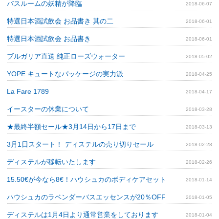
バスルームの妖精が降臨
2018-06-07
特選日本酒試飲会 お品書き 其の二
2018-06-01
特選日本酒試飲会 お品書き
2018-06-01
ブルガリア直送 純正ローズウォーター
2018-05-02
YOPE キュートなパッケージの実力派
2018-04-25
La Fare 1789
2018-04-17
イースターの休業について
2018-03-28
★最終半額セール★3月14日から17日まで
2018-03-13
3月1日スタート！ ディステルの売り切りセール
2018-02-28
ディステルが移転いたします
2018-02-26
15.50€が今なら8€！ハウシュカのボディケアセット
2018-01-14
ハウシュカのラベンダーバスエッセンスが20％OFF
2018-01-05
ディステルは1月4日より通常営業をしております
2018-01-04