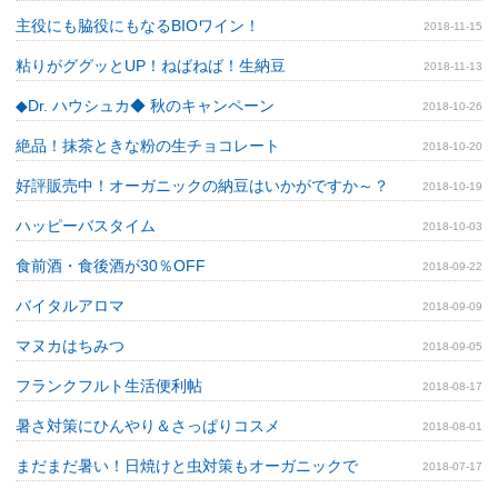
主役にも脇役にもなるBIOワイン！
2018-11-15
粘りがググッとUP！ねばねば！生納豆
2018-11-13
◆Dr. ハウシュカ◆ 秋のキャンペーン
2018-10-26
絶品！抹茶ときな粉の生チョコレート
2018-10-20
好評販売中！オーガニックの納豆はいかがですか～？
2018-10-19
ハッピーバスタイム
2018-10-03
食前酒・食後酒が30％OFF
2018-09-22
バイタルアロマ
2018-09-09
マヌカはちみつ
2018-09-05
フランクフルト生活便利帖
2018-08-17
暑さ対策にひんやり＆さっぱりコスメ
2018-08-01
まだまだ暑い！日焼けと虫対策もオーガニックで
2018-07-17