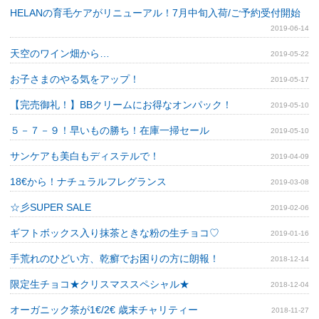
HELANの育毛ケアがリニューアル！7月中旬入荷/ご予約受付開始
2019-06-14
天空のワイン畑から…
2019-05-22
お子さまのやる気をアップ！
2019-05-17
【完売御礼！】BBクリームにお得なオンパック！
2019-05-10
５－７－９！早いもの勝ち！在庫一掃セール
2019-05-10
サンケアも美白もディステルで！
2019-04-09
18€から！ナチュラルフレグランス
2019-03-08
☆彡SUPER SALE
2019-02-06
ギフトボックス入り抹茶ときな粉の生チョコ♡
2019-01-16
手荒れのひどい方、乾癬でお困りの方に朗報！
2018-12-14
限定生チョコ★クリスマススペシャル★
2018-12-04
オーガニック茶が1€/2€ 歳末チャリティー
2018-11-27