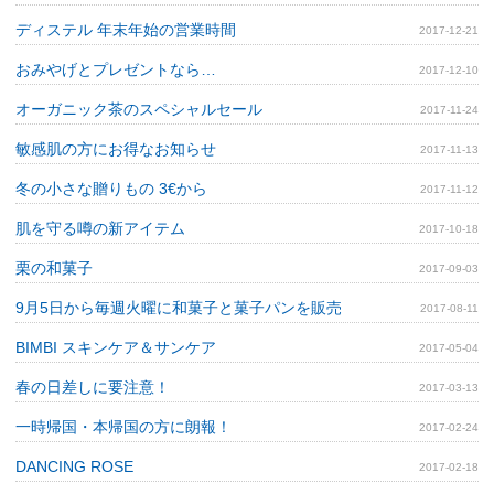
ディステル 年末年始の営業時間
2017-12-21
おみやげとプレゼントなら…
2017-12-10
オーガニック茶のスペシャルセール
2017-11-24
敏感肌の方にお得なお知らせ
2017-11-13
冬の小さな贈りもの 3€から
2017-11-12
肌を守る噂の新アイテム
2017-10-18
栗の和菓子
2017-09-03
9月5日から毎週火曜に和菓子と菓子パンを販売
2017-08-11
BIMBI スキンケア＆サンケア
2017-05-04
春の日差しに要注意！
2017-03-13
一時帰国・本帰国の方に朗報！
2017-02-24
DANCING ROSE
2017-02-18