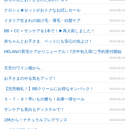
クロシェ★セットがおトクなお試しセール
2019-08-14
イタリア生まれの抜け毛・薄毛・白髪ケア
2019-07-13
BB + CC + サンケアを1本で！▶再入荷しました！
2019-07-04
赤ちゃんとお子さま、ペットにも安心の虫よけ！
2019-06-21
HELANの育毛ケアがリニューアル！7月中旬入荷/ご予約受付開始
2019-06-14
天空のワイン畑から…
2019-05-22
お子さまのやる気をアップ！
2019-05-17
【完売御礼！】BBクリームにお得なオンパック！
2019-05-10
５－７－９！早いもの勝ち！在庫一掃セール
2019-05-10
サンケアも美白もディステルで！
2019-04-09
18€から！ナチュラルフレグランス
2019-03-08