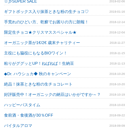
☆彡SUPER SALE
2019-02-06
ギフトボックス入り抹茶ときな粉の生チョコ♡
2019-01-16
手荒れのひどい方、乾癬でお困りの方に朗報！
2018-12-14
限定生チョコ★クリスマススペシャル★
2018-12-04
オーガニック茶が1€/2€ 歳末チャリティー
2018-11-27
主役にも脇役にもなるBIOワイン！
2018-11-15
粘りがググッとUP！ねばねば！生納豆
2018-11-13
◆Dr. ハウシュカ◆ 秋のキャンペーン
2018-10-26
絶品！抹茶ときな粉の生チョコレート
2018-10-20
好評販売中！オーガニックの納豆はいかがですか～？
2018-10-19
ハッピーバスタイム
2018-10-03
食前酒・食後酒が30％OFF
2018-09-22
バイタルアロマ
2018-09-09