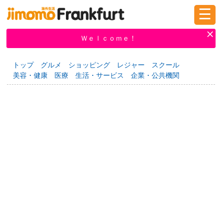
☰
ログイン
新規登録
Ｗｅｌｃｏｍｅ！
トップ
グルメ
ショッピング
レジャー
スクール
美容・健康
医療
生活・サービス
企業・公共機関
掲示板
タウン情報
教えて！
ニュース
イベント
求人
物件
習い事