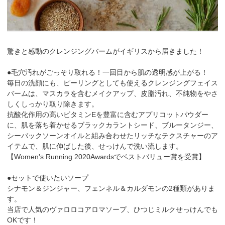
驚きと感動のクレンジングバームがイギリスから届きました！
●毛穴汚れがごっそり取れる！一回目から肌の透明感が上がる！
毎日の洗顔にも、ピーリングとしても使えるクレンジングフェイス
バームは、マスカラを含むメイクアップ、皮脂汚れ、不純物をやさ
しくしっかり取り除きます。
抗酸化作用の高いビタミンEを豊富に含むアプリコットパウダー
に、肌を落ち着かせるブラックカラントシード、ブルータンジー、
シーバックソーンオイルと組み合わせたリッチなテクスチャーのア
イテムで、肌に伸ばした後、せっけんで洗い流します。
【Women's Running 2020Awardsでベストバリュー賞を受賞】
●セットで使いたいソープ
シナモン＆ジンジャー、フェンネル＆カルダモンの2種類がありま
す。
当店で人気のヴァロロコアロマソープ、ひつじミルクせっけんでも
OKです！