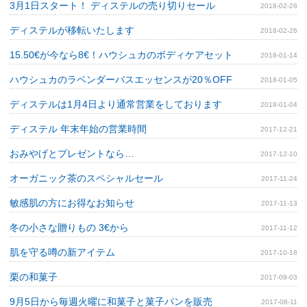
3月1日スタート！ ディステルの売り切りセール
2018-02-28
ディステルが移転いたします
2018-02-26
15.50€が今なら8€！ハウシュカのボディケアセット
2018-01-14
ハウシュカのラベンダーバスエッセンスが20％OFF
2018-01-05
ディステルは1月4日より通常営業をしております
2018-01-04
ディステル 年末年始の営業時間
2017-12-21
おみやげとプレゼントなら…
2017-12-10
オーガニック茶のスペシャルセール
2017-11-24
敏感肌の方にお得なお知らせ
2017-11-13
冬の小さな贈りもの 3€から
2017-11-12
肌を守る噂の新アイテム
2017-10-18
栗の和菓子
2017-09-03
9月5日から毎週火曜に和菓子と菓子パンを販売
2017-08-11