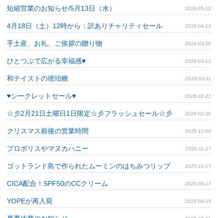
短縮営業のお知らせ/5月13日（水）
2026-05-12
4月18日（土）12時から：訳ありチャリティセール
2026-04-12
手土産、お礼、ご挨拶の贈り物
2026-03-20
ひとつぶで広がる幸福感♥
2026-03-12
和テイストの琥珀糖
2026-03-11
♥シークレットセール♥
2026-02-22
☆彡2月21日土曜日1日限定☆彡フラッシュセール☆彡
2026-02-20
クリスマス前後の営業時間
2025-12-08
プロポリスやマヌカハニー
2025-11-27
ゴットランド島で作られたムーミンのはちみつリップ
2025-10-17
CICA配合！SPF50のCCクリーム
2025-09-17
YOPEが再入荷
2025-08-25