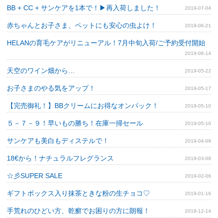
BB + CC + サンケアを1本で！▶再入荷しました！
2019-07-04
赤ちゃんとお子さま、ペットにも安心の虫よけ！
2019-06-21
HELANの育毛ケアがリニューアル！7月中旬入荷/ご予約受付開始
2019-06-14
天空のワイン畑から…
2019-05-22
お子さまのやる気をアップ！
2019-05-17
【完売御礼！】BBクリームにお得なオンパック！
2019-05-10
５－７－９！早いもの勝ち！在庫一掃セール
2019-05-10
サンケアも美白もディステルで！
2019-04-09
18€から！ナチュラルフレグランス
2019-03-08
☆彡SUPER SALE
2019-02-06
ギフトボックス入り抹茶ときな粉の生チョコ♡
2019-01-16
手荒れのひどい方、乾癬でお困りの方に朗報！
2018-12-14