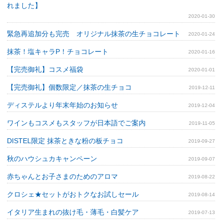
れました】
2020-01-30
緊急再追加分も完売 オリジナル抹茶の生チョコレート
2020-01-24
抹茶！塩キャラP！チョコレート
2020-01-16
【完売御礼】コスメ福袋
2020-01-01
【完売御礼】個数限定／抹茶の生チョコ
2019-12-11
ディステルより年末年始のお知らせ
2019-12-04
ワインもコスメもスタッフが日本語でご案内
2019-11-05
DISTEL限定 抹茶ときな粉の板チョコ
2019-09-27
秋のハウシュカキャンペーン
2019-09-07
赤ちゃんとお子さまのためのアロマ
2019-08-22
クロシェ★セットがおトクなお試しセール
2019-08-14
イタリア生まれの抜け毛・薄毛・白髪ケア
2019-07-13