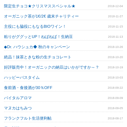
限定生チョコ★クリスマススペシャル★
2018-12-04
オーガニック茶が1€/2€ 歳末チャリティー
2018-11-27
主役にも脇役にもなるBIOワイン！
2018-11-15
粘りがググッとUP！ねばねば！生納豆
2018-11-13
◆Dr. ハウシュカ◆ 秋のキャンペーン
2018-10-26
絶品！抹茶ときな粉の生チョコレート
2018-10-20
好評販売中！オーガニックの納豆はいかがですか～？
2018-10-19
ハッピーバスタイム
2018-10-03
食前酒・食後酒が30％OFF
2018-09-22
バイタルアロマ
2018-09-09
マヌカはちみつ
2018-09-05
フランクフルト生活便利帖
2018-08-17