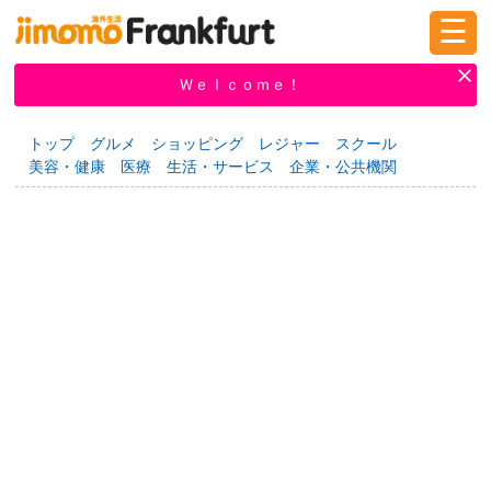
☰
ログイン
新規登録
Ｗｅｌｃｏｍｅ！
トップ
グルメ
ショッピング
レジャー
スクール
美容・健康
医療
生活・サービス
企業・公共機関
掲示板
タウン情報
教えて！
ニュース
イベント
求人
物件
習い事