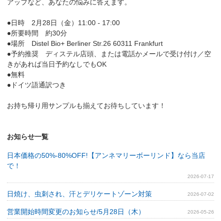
アップなど、あなたの悩みに答えます。
●日時 2月28日（金）11:00 - 17:00
●所要時間 約30分
●場所 Distel Bio+ Berliner Str.26 60311 Frankfurt
●予約推奨 ディステル店頭、または電話かメールで受け付け／空
きがあれば当日予約なしでもOK
●無料
●ドイツ語通訳つき
お持ち帰り用サンプルも揃えてお待ちしています！
お知らせ一覧
日本価格の50%-80%OFF!【アンネマリーボーリンド】なら当店
で！
2026-07-17
日焼け、虫刺され、汗とデリケートゾーン対策
2026-07-02
営業開始時間変更のお知らせ/5月28日（木）
2026-05-26