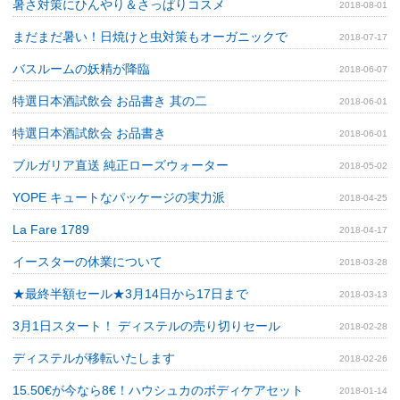
暑さ対策にひんやり＆さっぱりコスメ
2018-08-01
まだまだ暑い！日焼けと虫対策もオーガニックで
2018-07-17
バスルームの妖精が降臨
2018-06-07
特選日本酒試飲会 お品書き 其の二
2018-06-01
特選日本酒試飲会 お品書き
2018-06-01
ブルガリア直送 純正ローズウォーター
2018-05-02
YOPE キュートなパッケージの実力派
2018-04-25
La Fare 1789
2018-04-17
イースターの休業について
2018-03-28
★最終半額セール★3月14日から17日まで
2018-03-13
3月1日スタート！ ディステルの売り切りセール
2018-02-28
ディステルが移転いたします
2018-02-26
15.50€が今なら8€！ハウシュカのボディケアセット
2018-01-14