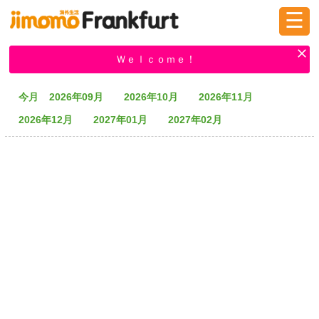
☰
ログイン
新規登録
Ｗｅｌｃｏｍｅ！
今月
2026年09月
2026年10月
2026年11月
掲示板
タウン情報
教えて！
2026年12月
2027年01月
2027年02月
ニュース
イベント
求人
物件
習い事