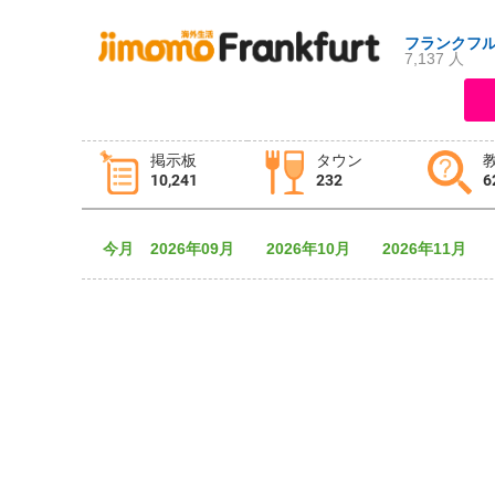
フランクフ
7,137 人
ログイン
新規登録
掲示板
タウン
10,241
232
6
掲示板
タウン情報
教えて！
今月
2026年09月
2026年10月
2026年11月
ニュース
イベント
求人
物件
習い事