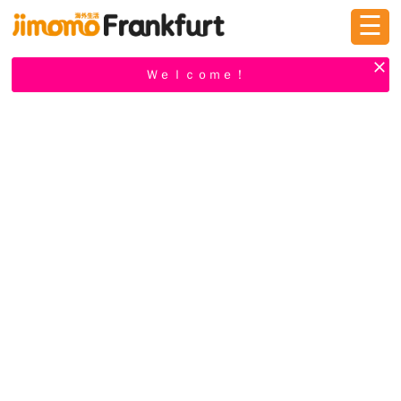
☰
ログイン
新規登録
Ｗｅｌｃｏｍｅ！
掲示板
タウン情報
教えて！
ニュース
イベント
求人
物件
習い事