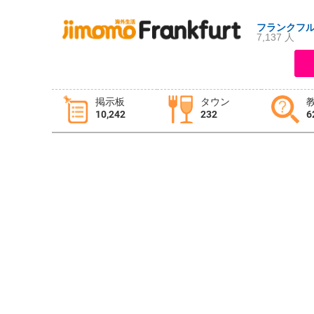
フランクフ
7,137 人
ログイン
新規登録
掲示板
タウン
10,242
232
6
掲示板
タウン情報
教えて！
ニュース
イベント
求人
物件
習い事