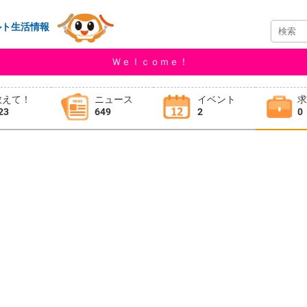
ルト生活情報
Ｗｅｌｃｏｍｅ！
教えて！
ニュース
イベント
23
649
2
0