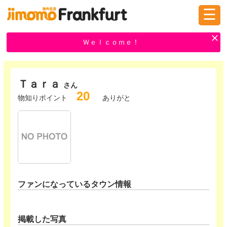
☰
ログイン
新規登録
Ｗｅｌｃｏｍｅ！
Ｔａｒａ
掲示板
タウン情報
教えて！
さん
20
物知りポイント
ありがと
ニュース
イベント
求人
物件
習い事
ファンになっているタウン情報
掲載した写真