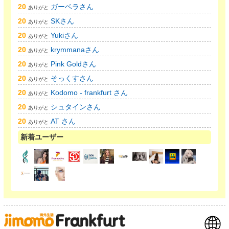
20
ガーベラさん
ありがと
20
SKさん
ありがと
20
Yukiさん
ありがと
20
krymmanaさん
ありがと
20
Pink Goldさん
ありがと
20
そっくすさん
ありがと
20
Kodomo - frankfurt さん
ありがと
20
シュタインさん
ありがと
20
AT さん
ありがと
新着ユーザー