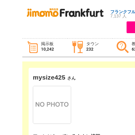
フランクフ
7,137 人
ログイン
新規登録
掲示板
タウン
10,242
232
6
掲示板
タウン情報
教えて！
ニュース
イベント
求人
mysize425
さん
物件
習い事