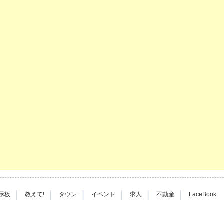
|
|
|
|
|
|
示板
教えて!
タウン
イベント
求人
不動産
FaceBook