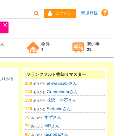
新規登録
ログイン
求人
物件
習い事
1
22
フランクフルト物知りマスター
りがと
200
at-wabisabiさん
ありがと
140
Gummibearさん
ありがと
130
花沢 小石さん
ありがと
120
Stefanieさん
ありがと
70
すずさん
ありがと
70
MRさん
ありがと
60
tacnodaさん
ありがと