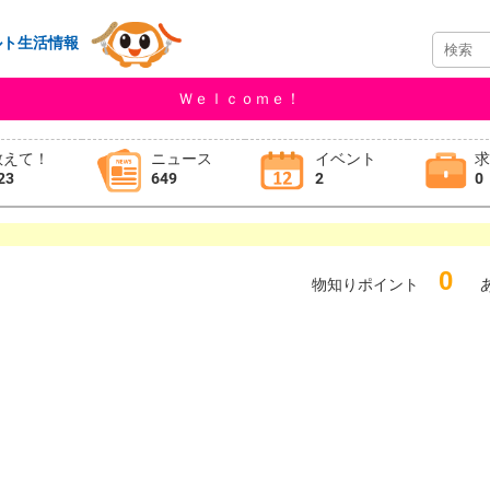
ルト生活情報
Ｗｅｌｃｏｍｅ！
教えて！
ニュース
イベント
23
649
2
0
0
物知りポイント
あ