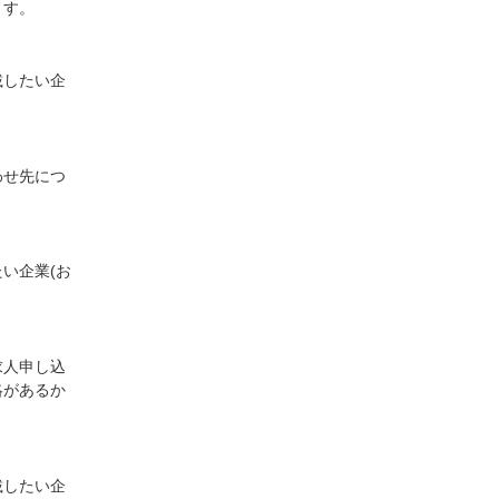
ます。
載したい企
わせ先につ
い企業(お
求人申し込
絡があるか
載したい企