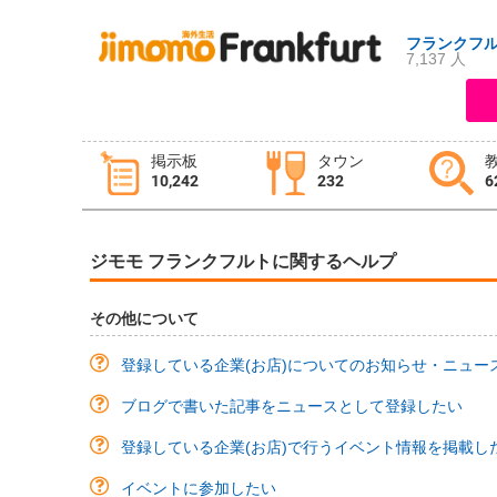
フランクフ
7,137 人
ログイン
新規登録
掲示板
タウン
10,242
232
6
掲示板
タウン情報
教えて！
ジモモ フランクフルトに関するヘルプ
ニュース
イベント
求人
その他について
物件
習い事
登録している企業(お店)についてのお知らせ・ニュー
ブログで書いた記事をニュースとして登録したい
登録している企業(お店)で行うイベント情報を掲載し
イベントに参加したい