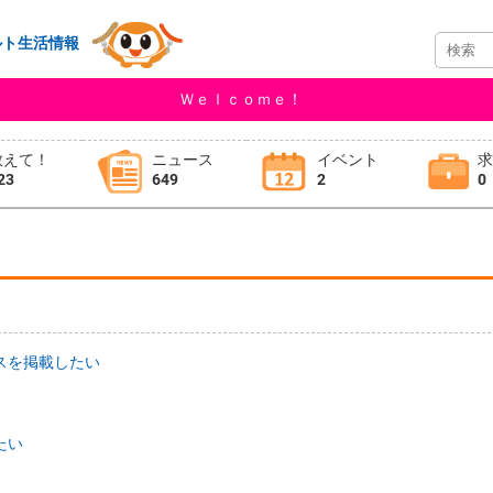
ルト生活情報
Ｗｅｌｃｏｍｅ！
教えて！
ニュース
イベント
23
649
2
0
スを掲載したい
たい