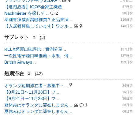
フランクフルト中心 2LDK+ ..
１年以上
【進階必看】IQOS全家主機產 ..
67日前
Nachmieter を探して ..
2
90日前
泰國果凍威而鋼哪裡買？正品果凍 ..
116日前
【入居者募集しています】ワンル ..
140日前
サブレット
(3)
RELX煙彈口味評比：實測分享 ..
137日前
一次性電子煙口味推薦：水果、薄 ..
137日前
British Airways ..
199日前
短期滞在
(42)
オランダ短期滞在者・募集中・ ..
34日前
【9月21日〜11月28日】フ ..
36日前
【9月21日〜11月28日】フ ..
36日前
夏休みはオランダに滞在しません ..
1
68日前
夏休みはオランダに滞在しません ..
68日前