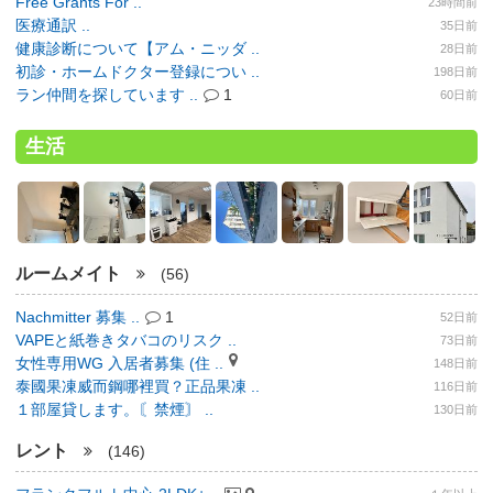
Free Grants For ..
23時間前
医療通訳 ..
35日前
健康診断について【アム・ニッダ ..
28日前
初診・ホームドクター登録につい ..
198日前
ラン仲間を探しています ..
1
60日前
生活
ルームメイト
(56)
Nachmitter 募集 ..
1
52日前
VAPEと紙巻きタバコのリスク ..
73日前
女性専用WG 入居者募集 (住 ..
148日前
泰國果凍威而鋼哪裡買？正品果凍 ..
116日前
１部屋貸します。〘禁煙〙 ..
130日前
レント
(146)