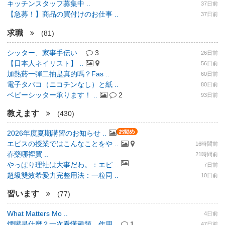
キッチンスタッフ募集中 ..
37日前
【急募！】商品の買付けのお仕事 ..
37日前
求職
(81)
シッター、家事手伝い ..
3
26日前
【日本人ネイリスト】 ..
56日前
加熱菸一彈二抽是真的嗎？Fas ..
60日前
電子タバコ（ニコチンなし）と紙 ..
80日前
ベビーシッター承ります！ ..
2
93日前
教えます
(430)
2026年度夏期講習のお知らせ ..
エピスの授業ではこんなことをや ..
16時間前
春藥哪裡買 ..
21時間前
やっぱり理社は大事だわ。：エピ ..
7日前
超級雙效希愛力完整用法：一粒同 ..
10日前
習います
(77)
What Matters Mo ..
4日前
煙嘴是什麼？一次看懂種類、作用 ..
1
47日前