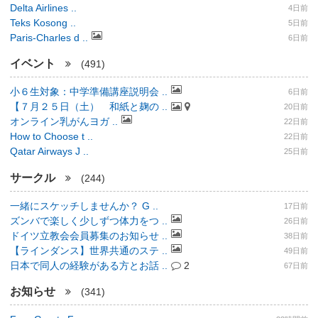
Delta Airlines ..
4日前
Teks Kosong ..
5日前
Paris-Charles d ..
6日前
イベント
(491)
小６生対象：中学準備講座説明会 ..
6日前
【７月２５日（土） 和紙と麹の ..
20日前
オンライン乳がんヨガ ..
22日前
How to Choose t ..
22日前
Qatar Airways J ..
25日前
サークル
(244)
一緒にスケッチしませんか？ G ..
17日前
ズンバで楽しく少しずつ体力をつ ..
26日前
ドイツ立教会会員募集のお知らせ ..
38日前
【ラインダンス】世界共通のステ ..
49日前
日本で同人の経験がある方とお話 ..
2
67日前
お知らせ
(341)