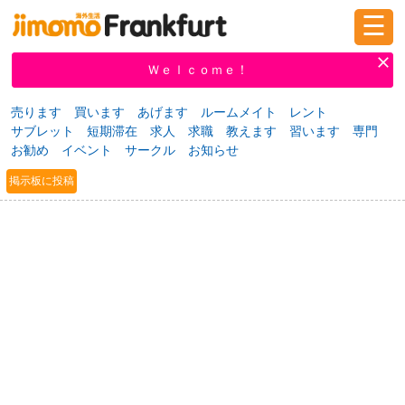
☰
ログイン
新規登録
Ｗｅｌｃｏｍｅ！
売ります
買います
あげます
ルームメイト
レント
サブレット
短期滞在
求人
求職
教えます
習います
専門
掲示板
タウン情報
教えて！
お勧め
イベント
サークル
お知らせ
掲示板に投稿
ニュース
イベント
求人
物件
習い事