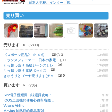
日本人学校、インター、現..
売り買い
売ります
(5800)
《スポーツ用品》 ☆ ４点 ..
3
10時間前
トランスフォーマー 日本の家電 ..
1
10時間前
引っ越し売り 高級ジーンズとレ ..
15時間前
引っ越し売り 収納ボックス ..
15時間前
きゅうりとゴーヤ売ります(チャ ..
18時間前
買います
(735)
SP2電子煙煙彈口味選擇攻略： ..
7日前
IQOS二回機的使用心得與省錢 ..
7日前
Volaris Airline ..
11日前
Mevius 加熱菸的產品系列 ..
12日前