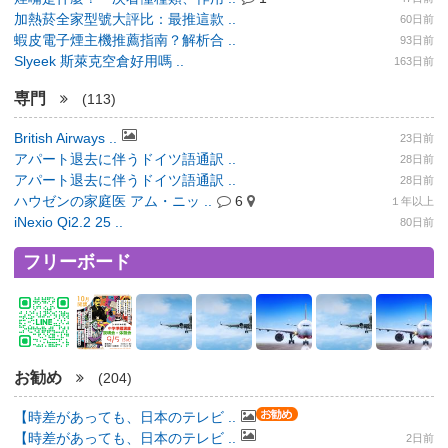
加熱菸全家型號大評比：最推這款 ..
60日前
蝦皮電子煙主機推薦指南？解析合 ..
93日前
Slyeek 斯萊克空倉好用嗎 ..
163日前
専門
(113)
British Airways ..
23日前
アパート退去に伴うドイツ語通訳 ..
28日前
アパート退去に伴うドイツ語通訳 ..
28日前
ハウゼンの家庭医 アム・ニッ ..
6
１年以上
iNexio Qi2.2 25 ..
80日前
フリーボード
お勧め
(204)
【時差があっても、日本のテレビ ..
【時差があっても、日本のテレビ ..
2日前