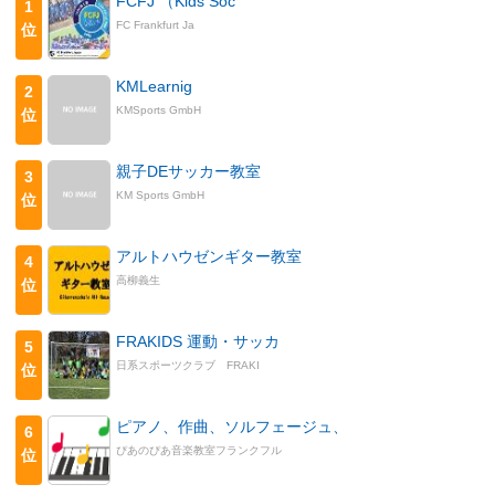
FCFJ （Kids Soc
1
FC Frankfurt Ja
位
KMLearnig
2
KMSports GmbH
位
親子DEサッカー教室
3
KM Sports GmbH
位
アルトハウゼンギター教室
4
高柳義生
位
FRAKIDS 運動・サッカ
5
日系スポーツクラブ FRAKI
位
ピアノ、作曲、ソルフェージュ、
6
ぴあのぴあ音楽教室フランクフル
位