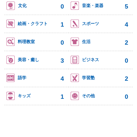
0
5
文化
音楽・楽器
1
4
絵画・クラフト
スポーツ
0
2
料理教室
生活
3
0
美容・癒し
ビジネス
4
2
語学
学習塾
1
0
キッズ
その他