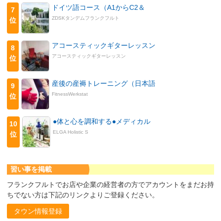
ドイツ語コース（A1からC2＆
7
ZDSKタンデムフランクフルト
位
アコースティックギターレッスン
8
アコースティックギターレッスン
位
産後の産褥トレーニング（日本語
9
FitnessWerkstat
位
●体と心を調和する●メディカル
10
ELGA Holistic S
位
習い事を掲載
フランクフルトでお店や企業の経営者の方でアカウントをまだお持
ちでない方は下記のリンクよりご登録ください。
タウン情報登録