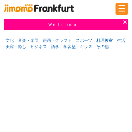
☰
ログイン
新規登録
Ｗｅｌｃｏｍｅ！
文化
音楽・楽器
絵画・クラフト
スポーツ
料理教室
生活
美容・癒し
ビジネス
語学
学習塾
キッズ
その他
掲示板
タウン情報
教えて！
ニュース
イベント
求人
物件
習い事