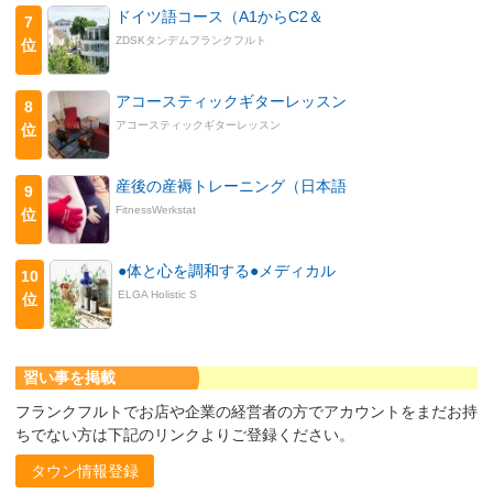
ドイツ語コース（A1からC2＆
7
ZDSKタンデムフランクフルト
位
アコースティックギターレッスン
8
アコースティックギターレッスン
位
産後の産褥トレーニング（日本語
9
FitnessWerkstat
位
●体と心を調和する●メディカル
10
ELGA Holistic S
位
習い事を掲載
フランクフルトでお店や企業の経営者の方でアカウントをまだお持
ちでない方は下記のリンクよりご登録ください。
タウン情報登録