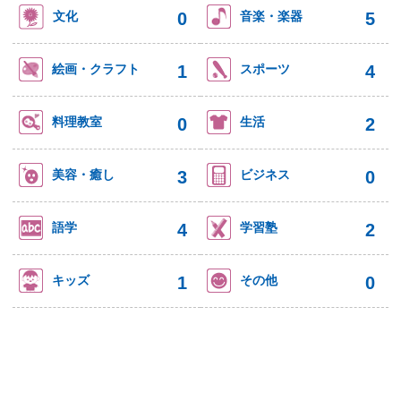
0
5
文化
音楽・楽器
1
4
絵画・クラフト
スポーツ
0
2
料理教室
生活
3
0
美容・癒し
ビジネス
4
2
語学
学習塾
1
0
キッズ
その他