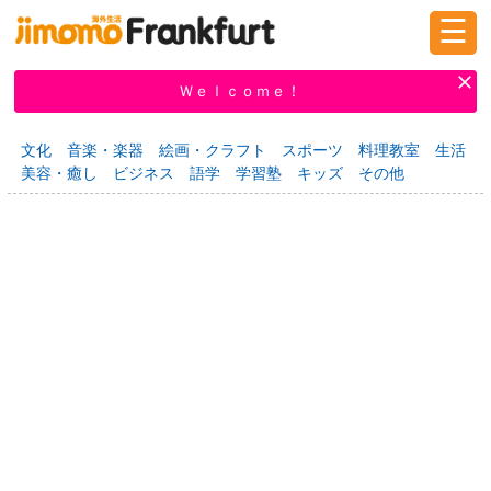
☰
ログイン
新規登録
Ｗｅｌｃｏｍｅ！
文化
音楽・楽器
絵画・クラフト
スポーツ
料理教室
生活
美容・癒し
ビジネス
語学
学習塾
キッズ
その他
掲示板
タウン情報
教えて！
ニュース
イベント
求人
物件
習い事