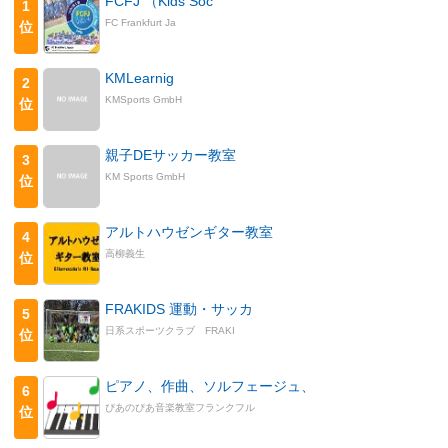
FCFJ （Kids Soc
1
FC Frankfurt Ja
位
KMLearnig
2
KMSports GmbH
位
親子DEサッカー教室
3
KM Sports GmbH
位
アルトハウゼンギター教室
4
高柳義生
位
FRAKIDS 運動・サッカ
5
日系スポーツクラブ FRAKI
位
ピアノ、作曲、ソルフェージュ、
6
ぴあのぴあ音楽教室フランクフル
位