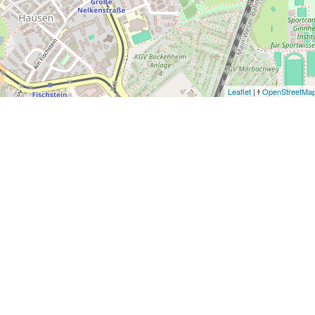
Leaflet
| ɫ
OpenStreetMa