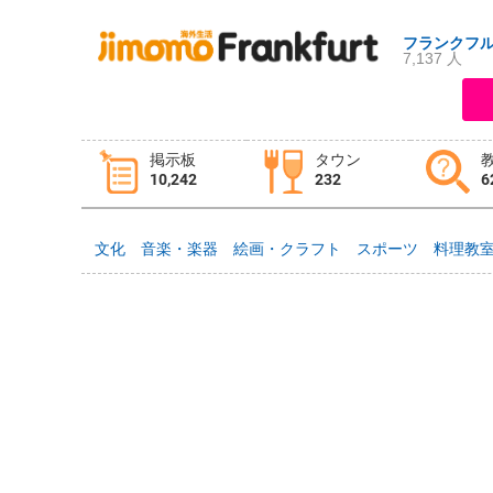
フランクフ
7,137 人
ログイン
新規登録
掲示板
タウン
10,242
232
6
掲示板
タウン情報
教えて！
文化
音楽・楽器
絵画・クラフト
スポーツ
料理教
ニュース
イベント
求人
物件
習い事