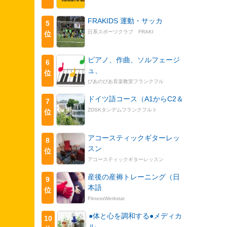
FRAKIDS 運動・サッカ
5
日系スポーツクラブ FRAKI
位
ピアノ、作曲、ソルフェージ
6
ュ、
位
ぴあのぴあ音楽教室フランクフル
ドイツ語コース（A1からC2＆
7
ZDSKタンデムフランクフルト
位
アコースティックギターレッ
8
スン
位
アコースティックギターレッスン
産後の産褥トレーニング（日
9
本語
位
FitnessWerkstat
●体と心を調和する●メディカ
10
ル