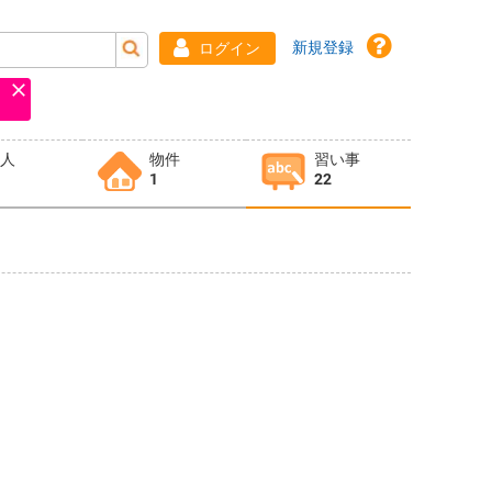
新規登録
ログイン
求人
物件
習い事
1
22