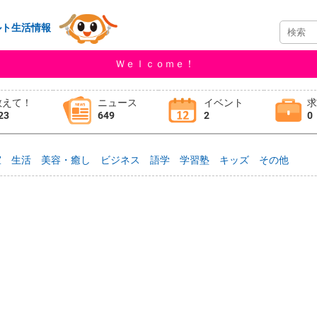
ルト生活情報
Ｗｅｌｃｏｍｅ！
教えて！
ニュース
イベント
23
649
2
0
室
生活
美容・癒し
ビジネス
語学
学習塾
キッズ
その他