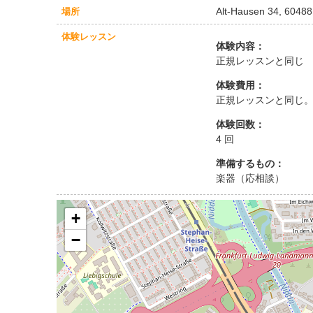
Alt-Hausen 34, 60488
場所
体験レッスン
体験内容：
正規レッスンと同じ
体験費用：
正規レッスンと同じ
体験回数：
4 回
準備するもの：
楽器（応相談）
+
−