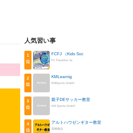
人気習い事
FCFJ （Kids Soc
1
FC Frankfurt Ja
位
KMLearnig
2
KMSports GmbH
位
親子DEサッカー教室
3
KM Sports GmbH
位
アルトハウゼンギター教室
4
高柳義生
位