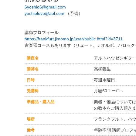
0176 32 48 87 33
6yoshio6@gmail.com
yoshiolove@aol.com
（予備）
講師プロフィール
https://frankfurt.jimomo.jp/user/public.html?id=3711
古楽器コースもあります（リュート、テオルボ、バロック
アルトハウゼンギタ
講座名
高柳義生
講師名
毎週水曜日
日時
月額60ユーロ～
受講料
楽器・備品については
準備品・購入品
の教本をご購入頂き
フランクフルト、ハ
場所
年齢不問 講師プロフィール http
備考