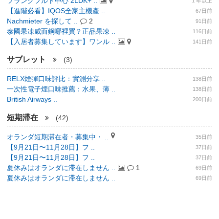
フランクフルト中心 2LDK+ ..
１年以上
【進階必看】IQOS全家主機產 ..
67日前
Nachmieter を探して ..
2
91日前
泰國果凍威而鋼哪裡買？正品果凍 ..
116日前
【入居者募集しています】ワンル ..
141日前
サブレット
(3)
RELX煙彈口味評比：實測分享 ..
138日前
一次性電子煙口味推薦：水果、薄 ..
138日前
British Airways ..
200日前
短期滞在
(42)
オランダ短期滞在者・募集中・ ..
35日前
【9月21日〜11月28日】フ ..
37日前
【9月21日〜11月28日】フ ..
37日前
夏休みはオランダに滞在しません ..
1
69日前
夏休みはオランダに滞在しません ..
69日前