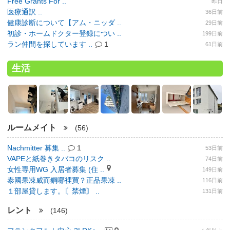
Free Grants For ..
昨日
医療通訳 ..
36日前
健康診断について【アム・ニッダ ..
29日前
初診・ホームドクター登録につい ..
199日前
ラン仲間を探しています ..
1
61日前
生活
ルームメイト
(56)
Nachmitter 募集 ..
1
53日前
VAPEと紙巻きタバコのリスク ..
74日前
女性専用WG 入居者募集 (住 ..
149日前
泰國果凍威而鋼哪裡買？正品果凍 ..
116日前
１部屋貸します。〘禁煙〙 ..
131日前
レント
(146)