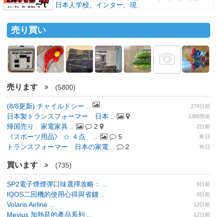
日本人学校、インター、現..
売り買い
売ります
(5800)
(8/8更新) チャイルドシー ..
274日前
日本製トランスフォーマー 日本 ..
13時間前
帰国売り 家電家具 ..
2
2日前
《スポーツ用品》 ☆ ４点 ..
5
昨日
トランスフォーマー 日本の家電 ..
2
昨日
買います
(735)
SP2電子煙煙彈口味選擇攻略： ..
8日前
IQOS二回機的使用心得與省錢 ..
8日前
Volaris Airline ..
12日前
Mevius 加熱菸的產品系列 ..
12日前