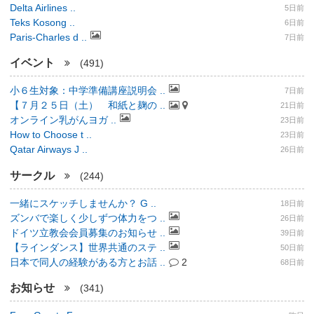
Delta Airlines ..
5日前
Teks Kosong ..
6日前
Paris-Charles d ..
7日前
イベント
(491)
小６生対象：中学準備講座説明会 ..
7日前
【７月２５日（土） 和紙と麹の ..
21日前
オンライン乳がんヨガ ..
23日前
How to Choose t ..
23日前
Qatar Airways J ..
26日前
サークル
(244)
一緒にスケッチしませんか？ G ..
18日前
ズンバで楽しく少しずつ体力をつ ..
26日前
ドイツ立教会会員募集のお知らせ ..
39日前
【ラインダンス】世界共通のステ ..
50日前
日本で同人の経験がある方とお話 ..
2
68日前
お知らせ
(341)