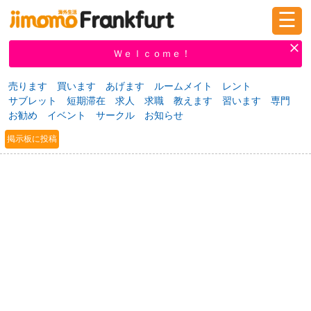
☰
ログイン
新規登録
Ｗｅｌｃｏｍｅ！
売ります
買います
あげます
ルームメイト
レント
サブレット
短期滞在
求人
求職
教えます
習います
専門
掲示板
タウン情報
教えて！
お勧め
イベント
サークル
お知らせ
掲示板に投稿
ニュース
イベント
求人
物件
習い事