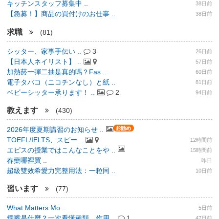
キッチンスタッフ募集中 ..
38日前
【急募！】商品の買付けのお仕事 ..
38日前
求職
(81)
シッター、家事手伝い ..
3
26日前
【日本人ネイリスト】 ..
57日前
加熱菸一彈二抽是真的嗎？Fas ..
60日前
電子タバコ（ニコチンなし）と紙 ..
81日前
ベビーシッター承ります！ ..
2
94日前
教えます
(430)
2026年度夏期講習のお知らせ ..
TOEFL/IELTS、スピー ..
12時間前
エピスの授業ではこんなことをや ..
15時間前
春藥哪裡買 ..
昨日
超級雙效希愛力完整用法：一粒同 ..
10日前
習います
(77)
What Matters Mo ..
5日前
煙嘴是什麼？一次看懂種類、作用 ..
1
47日前