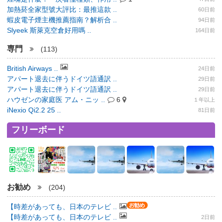
加熱菸全家型號大評比：最推這款 ..
60日前
蝦皮電子煙主機推薦指南？解析合 ..
94日前
Slyeek 斯萊克空倉好用嗎 ..
164日前
専門
(113)
British Airways ..
24日前
アパート退去に伴うドイツ語通訳 ..
29日前
アパート退去に伴うドイツ語通訳 ..
29日前
ハウゼンの家庭医 アム・ニッ ..
6
１年以上
iNexio Qi2.2 25 ..
81日前
フリーボード
お勧め
(204)
【時差があっても、日本のテレビ ..
【時差があっても、日本のテレビ ..
2日前