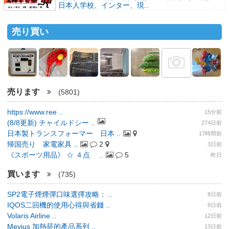
日本人学校、インター、現..
売り買い
売ります
(5801)
https://www.ree ..
15分前
(8/8更新) チャイルドシー ..
274日前
日本製トランスフォーマー 日本 ..
17時間前
帰国売り 家電家具 ..
2
3日前
《スポーツ用品》 ☆ ４点 ..
5
昨日
買います
(735)
SP2電子煙煙彈口味選擇攻略： ..
8日前
IQOS二回機的使用心得與省錢 ..
8日前
Volaris Airline ..
12日前
Mevius 加熱菸的產品系列 ..
13日前