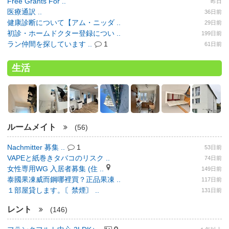
Free Grants For ..
昨日
医療通訳 ..
36日前
健康診断について【アム・ニッダ ..
29日前
初診・ホームドクター登録につい ..
199日前
ラン仲間を探しています ..
1
61日前
生活
ルームメイト
(56)
Nachmitter 募集 ..
1
53日前
VAPEと紙巻きタバコのリスク ..
74日前
女性専用WG 入居者募集 (住 ..
149日前
泰國果凍威而鋼哪裡買？正品果凍 ..
117日前
１部屋貸します。〘禁煙〙 ..
131日前
レント
(146)