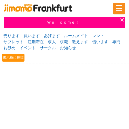
☰
ログイン
新規登録
Ｗｅｌｃｏｍｅ！
売ります
買います
あげます
ルームメイト
レント
サブレット
短期滞在
求人
求職
教えます
習います
専門
掲示板
タウン情報
教えて！
お勧め
イベント
サークル
お知らせ
掲示板に投稿
ニュース
イベント
求人
物件
習い事