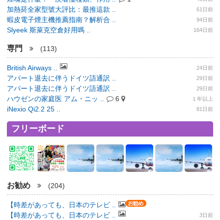
加熱菸全家型號大評比：最推這款 ..
61日前
蝦皮電子煙主機推薦指南？解析合 ..
94日前
Slyeek 斯萊克空倉好用嗎 ..
164日前
専門
(113)
British Airways ..
24日前
アパート退去に伴うドイツ語通訳 ..
29日前
アパート退去に伴うドイツ語通訳 ..
29日前
ハウゼンの家庭医 アム・ニッ ..
6
１年以上
iNexio Qi2.2 25 ..
81日前
フリーボード
お勧め
(204)
【時差があっても、日本のテレビ ..
【時差があっても、日本のテレビ ..
3日前