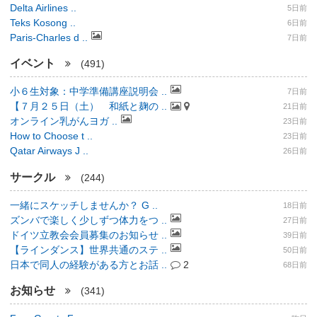
Delta Airlines ..
5日前
Teks Kosong ..
6日前
Paris-Charles d ..
7日前
イベント
(491)
小６生対象：中学準備講座説明会 ..
7日前
【７月２５日（土） 和紙と麹の ..
21日前
オンライン乳がんヨガ ..
23日前
How to Choose t ..
23日前
Qatar Airways J ..
26日前
サークル
(244)
一緒にスケッチしませんか？ G ..
18日前
ズンバで楽しく少しずつ体力をつ ..
27日前
ドイツ立教会会員募集のお知らせ ..
39日前
【ラインダンス】世界共通のステ ..
50日前
日本で同人の経験がある方とお話 ..
2
68日前
お知らせ
(341)