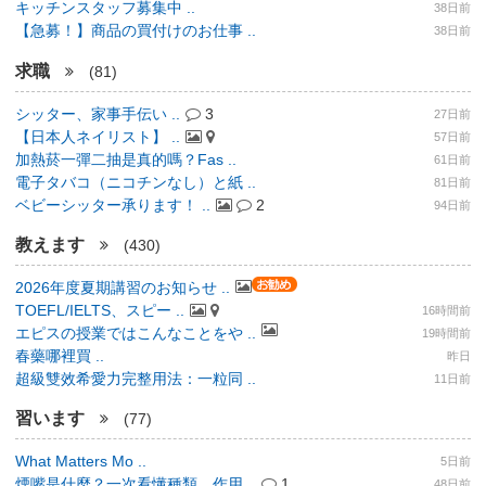
キッチンスタッフ募集中 ..
38日前
【急募！】商品の買付けのお仕事 ..
38日前
求職
(81)
シッター、家事手伝い ..
3
27日前
【日本人ネイリスト】 ..
57日前
加熱菸一彈二抽是真的嗎？Fas ..
61日前
電子タバコ（ニコチンなし）と紙 ..
81日前
ベビーシッター承ります！ ..
2
94日前
教えます
(430)
2026年度夏期講習のお知らせ ..
TOEFL/IELTS、スピー ..
16時間前
エピスの授業ではこんなことをや ..
19時間前
春藥哪裡買 ..
昨日
超級雙效希愛力完整用法：一粒同 ..
11日前
習います
(77)
What Matters Mo ..
5日前
煙嘴是什麼？一次看懂種類、作用 ..
1
48日前